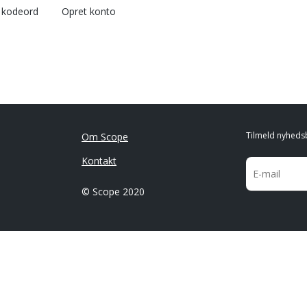
l kodeord
Opret konto
Tilmeld nyheds
Om Scope
Kontakt
© Scope 2020