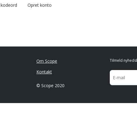
l kodeord
Opret konto
Tilmeld nyheds
Om Scope
Kontakt
© Scope 2020