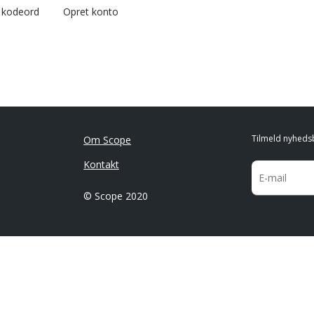
l kodeord
Opret konto
Tilmeld nyheds
Om Scope
Kontakt
© Scope 2020