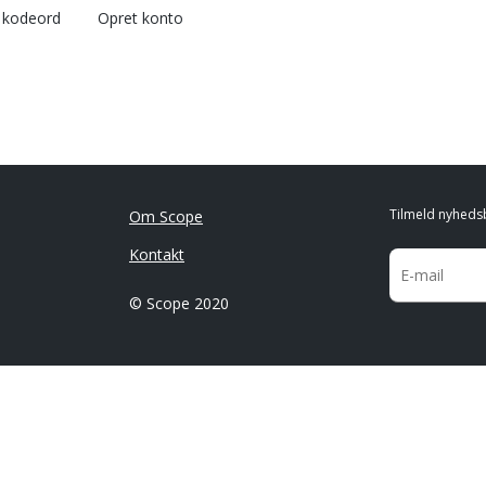
l kodeord
Opret konto
Tilmeld nyheds
Om Scope
Kontakt
© Scope 2020