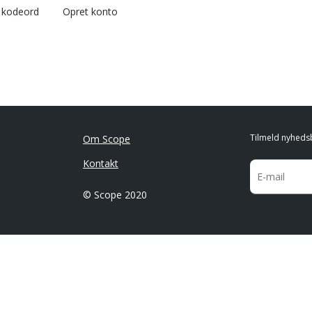
l kodeord
Opret konto
Tilmeld nyheds
Om Scope
Kontakt
© Scope 2020