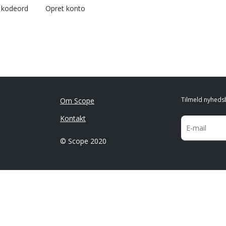
l kodeord
Opret konto
Tilmeld nyheds
Om Scope
Kontakt
© Scope 2020