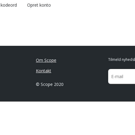
l kodeord
Opret konto
Tilmeld nyheds
Om Scope
Kontakt
© Scope 2020