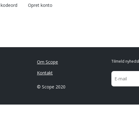
l kodeord
Opret konto
Tilmeld nyheds
Om Scope
Kontakt
© Scope 2020