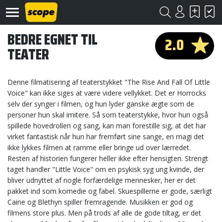
BEDRE EGNET TIL
2.0
TEATER
Denne filmatisering af teaterstykket "The Rise And Fall Of Little
Voice" kan ikke siges at være videre vellykket. Det er Horrocks
selv der synger i filmen, og hun lyder ganske ægte som de
Om
personer hun skal imitere. Så som teaterstykke, hvor hun også
Scope
spillede hovedrollen og sang, kan man forestille sig, at det har
virket fantastisk når hun har fremført sine sange, en magi det
Kontakt
ikke lykkes filmen at ramme eller bringe ud over lærredet.
Resten af historien fungerer heller ikke efter hensigten. Strengt
©
taget handler "Little Voice" om en psykisk syg ung kvinde, der
Scope
2020
bliver udnyttet af nogle forfærdelige mennesker, her er det
pakket ind som komedie og fabel. Skuespillerne er gode, særligt
Caine og Blethyn spiller fremragende. Musikken er god og
filmens store plus. Men på trods af alle de gode tiltag, er det