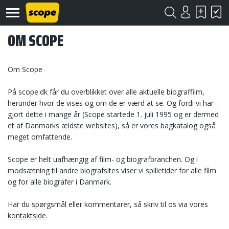
OM SCOPE
Om Scope
På scope.dk får du overblikket over alle aktuelle biograffilm,
herunder hvor de vises og om de er værd at se. Og fordi vi har
Om
gjort dette i mange år (Scope startede 1. juli 1995 og er dermed
Scope
et af Danmarks ældste websites), så er vores bagkatalog også
meget omfattende.
Kontakt
Scope er helt uafhængig af film- og biografbranchen. Og i
©
modsætning til andre biografsites viser vi spilletider for alle film
Scope
og for alle biografer i Danmark.
2020
Har du spørgsmål eller kommentarer, så skriv til os via vores
kontaktside
.