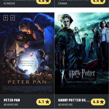
4.6
4.4
KOMEDIE
DRAMA
PETER PAN
HARRY POTTER OG FLAMMERNES POKAL
4.1
4.6
ADVENTURE
ADVENTURE