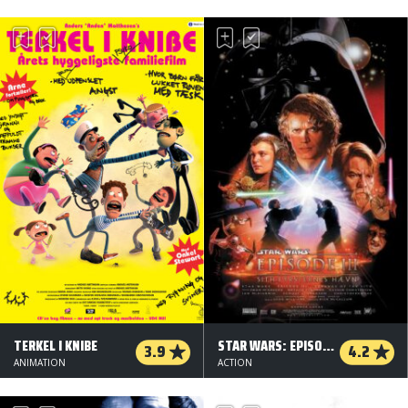
TERKEL I KNIBE
STAR WARS: EPISODE III - SITH-FYRSTERNES HÆVN
3.9
4.2
ANIMATION
ACTION