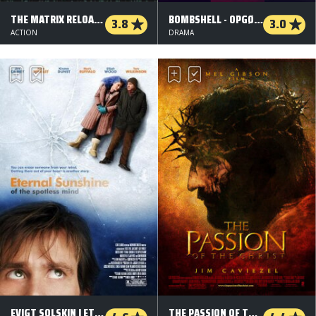
THE MATRIX RELOADED
BOMBSHELL - OPGØRETS TIME
3.8
3.0
ACTION
DRAMA
EVIGT SOLSKIN I ET PLETFRIT SIND
THE PASSION OF THE CHRIST