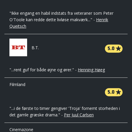
"Ikke engang en habil indstats fra veteraner som Peter
O'Toole kan redde dette livløse makværk..." -
Henrik
Queitsch
5.0
B.T.
"...rent guf for både øjne og ører." -
Henning Høeg
Filmland
5.0
"...i de første to timer gengiver 'Troja' fornemt storheden i
det gamle græske drama." -
Per Juul Carlsen
Cinemazone