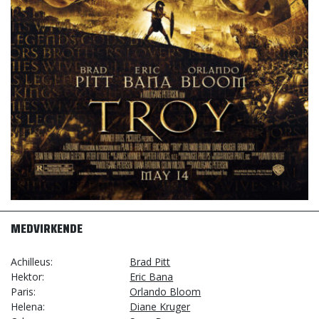
MEDVIRKENDE
Achilleus
Brad Pitt
Hektor
Eric Bana
Paris
Orlando Bloom
Helena
Diane Kruger