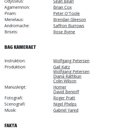
Odysseus
Sean Bean
Agamemnon
Brian Cox
Priam
Peter O'Toole
Menelaus
Brendan Gleeson
Andromache
Saffron Burrows
Briseis
Rose Byrne
BAG KAMERAET
Instruktion
Wolfgang Petersen
Produktion
Gail Katz
Wolfgang Petersen
Diana Rathbun
Colin Wilson
Manuskript
Homer
David Benioff
Fotografi
Roger Pratt
Scenografi
Nigel Phelps
Musik
Gabriel Yared
FAKTA