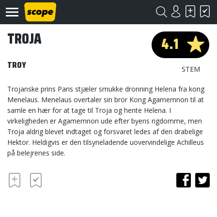
TROJA
4.1
TROY
STEM
Trojanske prins Paris stjæler smukke dronning Helena fra kong
Menelaus. Menelaus overtaler sin bror Kong Agamemnon til at
Om
samle en hær for at tage til Troja og hente Helena. I
Scope
virkeligheden er Agamemnon ude efter byens rigdomme, men
Troja aldrig blevet indtaget og forsvaret ledes af den drabelige
Kontakt
Hektor. Heldigvis er den tilsyneladende uovervindelige Achilleus
på belejrenes side.
©
Scope
2020