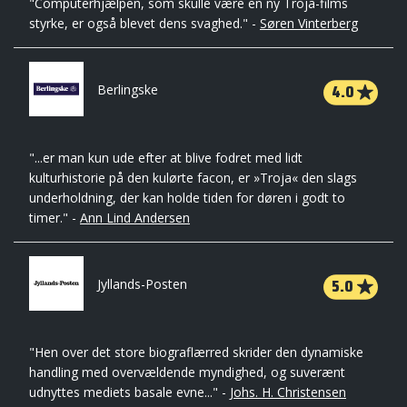
"Computerhjælpen, som skulle være en ny Troja-films
styrke, er også blevet dens svaghed." -
Søren Vinterberg
4.0
Berlingske
"...er man kun ude efter at blive fodret med lidt
kulturhistorie på den kulørte facon, er »Troja« den slags
underholdning, der kan holde tiden for døren i godt to
timer." -
Ann Lind Andersen
5.0
Jyllands-Posten
"Hen over det store biograflærred skrider den dynamiske
handling med overvældende myndighed, og suverænt
udnyttes mediets basale evne..." -
Johs. H. Christensen