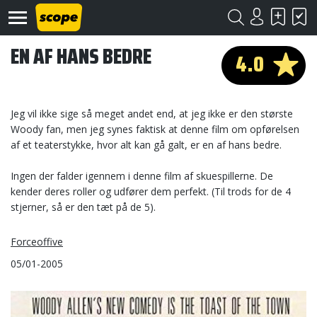
EN AF HANS BEDRE
4.0
Jeg vil ikke sige så meget andet end, at jeg ikke er den største
Woody fan, men jeg synes faktisk at denne film om opførelsen
af et teaterstykke, hvor alt kan gå galt, er en af hans bedre.
Om
Scope
Ingen der falder igennem i denne film af skuespillerne. De
kender deres roller og udfører dem perfekt. (Til trods for de 4
Kontakt
stjerner, så er den tæt på de 5).
©
Forceoffive
Scope
2020
05/01-2005