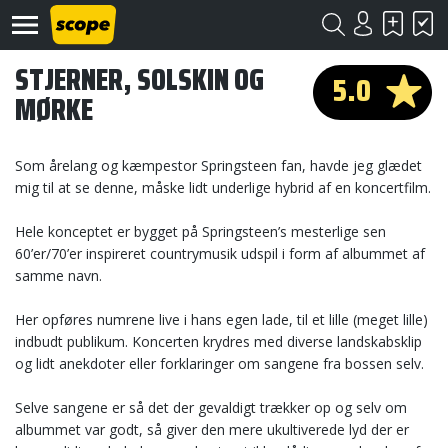
STJERNER, SOLSKIN OG
5.0
MØRKE
Som årelang og kæmpestor Springsteen fan, havde jeg glædet
mig til at se denne, måske lidt underlige hybrid af en koncertfilm.
Om
Hele konceptet er bygget på Springsteen’s mesterlige sen
Scope
60’er/70’er inspireret countrymusik udspil i form af albummet af
samme navn.
Kontakt
Her opføres numrene live i hans egen lade, til et lille (meget lille)
©
indbudt publikum. Koncerten krydres med diverse landskabsklip
Scope
2020
og lidt anekdoter eller forklaringer om sangene fra bossen selv.
Selve sangene er så det der gevaldigt trækker op og selv om
albummet var godt, så giver den mere ukultiverede lyd der er