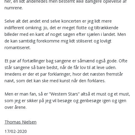
her, en lidt anderledes men bestemt ikke dårligere oplevelse af
numrene.
Selve alt det andet end selve koncerten er jeg lidt mere
indifferent omkring. Jo, det er meget flotte og tiltrækkende
billeder med en kant af noget søgen efter sjælen i landet. Men
de kan samtidig forekomme mig lidt stiliseret og lovligt
romantiseret.
Et par af fortællinger bag sangene er såmænd også gode. Ofte
står sangene så bare bedst, når de får lov til at leve uden.
Imedens er der et par forklaringer, hvor det næsten fremstår
naivt, som det kan ske med kunst når den forklares.
Men er man fan, så er ”Western Stars” altså et must og et must,
som jeg er sikker på jeg vil besøge og genbesøge igen og igen
over årene.
Thomas Nielsen
17/02-2020