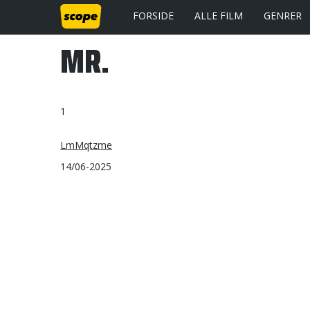
FORSIDE
ALLE FILM
GENRER
MR.
1
LmMqtzme
14/06-2025