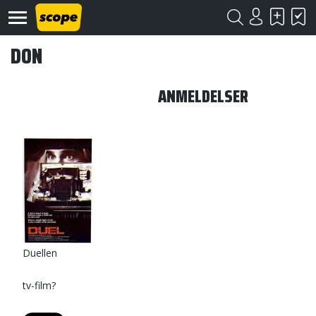
DON
ANMELDELSER
Om
Scope
Kontakt
©
Scope
Duellen
2020
tv-film?