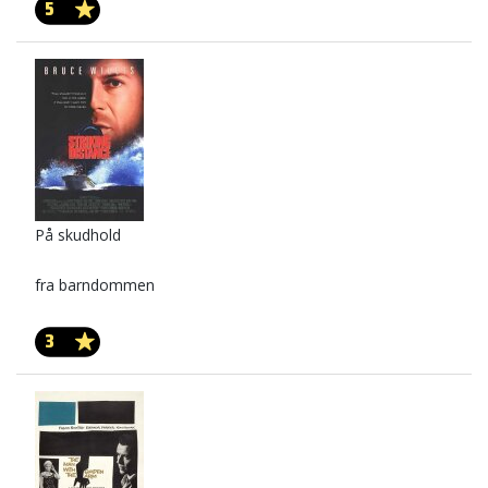
5
På skudhold
fra barndommen
3