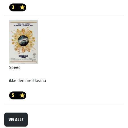
3
Speed
ikke den med keanu
5
VIS ALLE