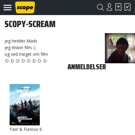
SCOPY-SCREAM
jeg hedder Mads
jeg elsker film;-)
og ved meget om film
:D :D :D :D :D :D :D :D
ANMELDELSER
Om
Scope
Kontakt
©
Scope
2020
Fast & Furious 6