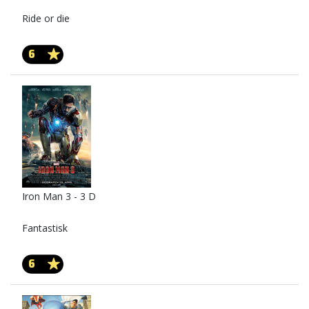
Ride or die
6
Iron Man 3 - 3 D
Fantastisk
6