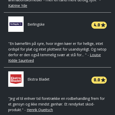
Katrine Yde
4.0
Berlingske
"En børnefilm på syre, hvor ingen køer er for hellige, intet
ordspil for plat og intet plottwist for usandsynligt. Og netop
derfor er den også temmelig svær at stå for... " -
Louise
Kidde Sauntved
0.0
Ekstra Bladet
"Jeg vil til enhver tid foretrække en rodbehandling frem for
et gensyn og ikke mindst genhør. Et rendyrket skod-
produkt." -
Henrik Queitsch