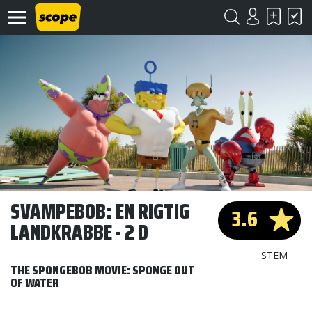
Om
Scope
Kontakt
SVAMPEBOB: EN RIGTIG
3.6
LANDKRABBE - 2 D
©
Scope
2020
STEM
THE SPONGEBOB MOVIE: SPONGE OUT
OF WATER