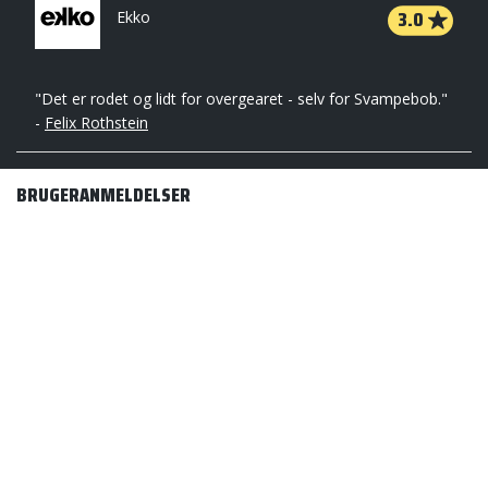
3.0
Ekko
"Det er rodet og lidt for overgearet - selv for Svampebob."
-
Felix Rothstein
BRUGERANMELDELSER