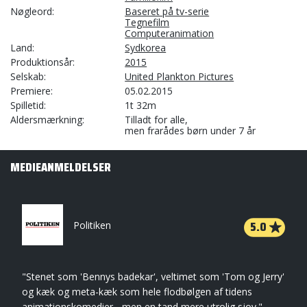
Nøgleord
Baseret på tv-serie
Tegnefilm
Computeranimation
Land
Sydkorea
Produktionsår
2015
Selskab
United Plankton Pictures
Premiere
05.02.2015
Spilletid
1t 32m
Aldersmærkning
Tilladt for alle,
men frarådes børn under 7 år
MEDIEANMELDELSER
5.0
Politiken
"Stenet som 'Bennys badekar', veltimet som 'Tom og Jerry'
og kæk og meta-kæk som hele flodbølgen af tidens
animationskomedier - men en tand mere utrolig sjov." -