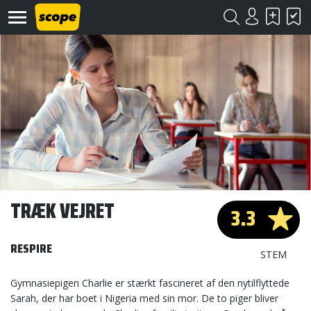
Om
Scope
Kontakt
TRÆK VEJRET
3.3
©
Scope
RESPIRE
2020
STEM
Gymnasiepigen Charlie er stærkt fascineret af den nytilflyttede
Sarah, der har boet i Nigeria med sin mor. De to piger bliver