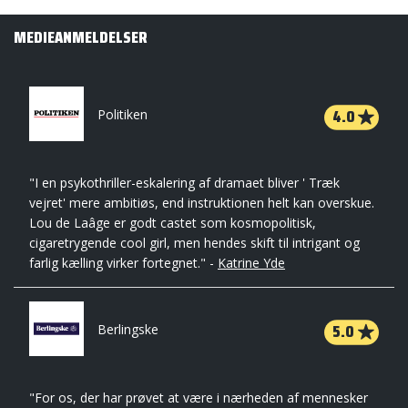
MEDIEANMELDELSER
4.0
Politiken
"I en psykothriller-eskalering af dramaet bliver ' Træk
vejret' mere ambitiøs, end instruktionen helt kan overskue.
Lou de Laâge er godt castet som kosmopolitisk,
cigaretrygende cool girl, men hendes skift til intrigant og
farlig kælling virker fortegnet." -
Katrine Yde
5.0
Berlingske
"For os, der har prøvet at være i nærheden af mennesker