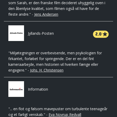
som Sarah, er den franske film decideret uhyggelig oven i
den åbenlyse kvalitet, som filmen også vil have for de
fleste andre." -
Jens Andersen
2.0
Jyllands-Posten
"Miljøtegningen er overbevisende, men psykologien for
firkantet, forløbet for springende. Der er en del fint
kameraarbejde, men historien vil hverken fænge eller
engagere." -
Johs. H. Christensen
Information
"... en flot og følsom mavepuster om turbulente teenageår
og et farligt venskab." -
Eva Novrup Redvall