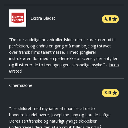
4.0
Ekstra Bladet
"De to kvindelige hovedroller fylder deres karakterer ud til
perfektion, og endnu en gang må man bøje sig i støvet
over fransk films talentmasse. Tilmed jonglerer
instruktøren flot med en perlerække af scener, der antyder
og illustrerer de to teenagepigers skrøbelige psyke." -
Jacob
Ørsted
Cinemazone
3.0
"...er skildret med myriader af nuancer af de to
hovedrolleindehavere, Joséphine Japy og Lou de Laâge.
Deres sartfranske og naturligt yndige skikkelser
understreges desuden af en smuk billedside rig på