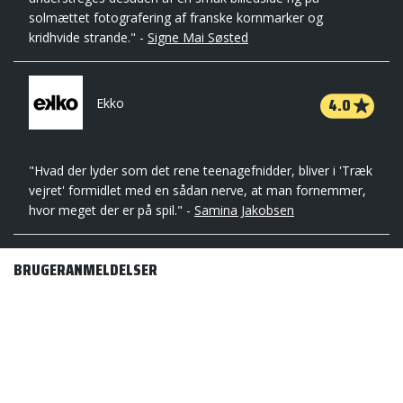
solmættet fotografering af franske kornmarker og
kridhvide strande." -
Signe Mai Søsted
4.0
Ekko
"Hvad der lyder som det rene teenagefnidder, bliver i 'Træk
vejret' formidlet med en sådan nerve, at man fornemmer,
hvor meget der er på spil." -
Samina Jakobsen
BRUGERANMELDELSER