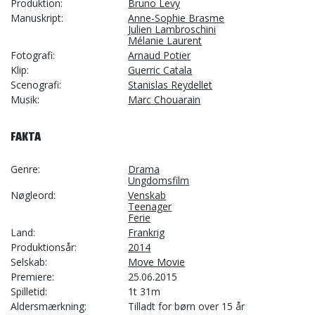
Produktion
Bruno Levy
Manuskript
Anne-Sophie Brasme
Julien Lambroschini
Mélanie Laurent
Fotografi
Arnaud Potier
Klip
Guerric Catala
Scenografi
Stanislas Reydellet
Musik
Marc Chouarain
FAKTA
Genre
Drama
Ungdomsfilm
Nøgleord
Venskab
Teenager
Ferie
Land
Frankrig
Produktionsår
2014
Selskab
Move Movie
Premiere
25.06.2015
Spilletid
1t 31m
Aldersmærkning
Tilladt for børn over 15 år