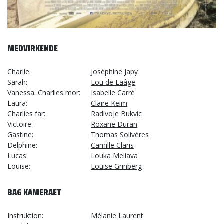
MEDVIRKENDE
Charlie
Joséphine Japy
Sarah
Lou de Laâge
Vanessa. Charlies mor
Isabelle Carré
Laura
Claire Keim
Charlies far
Radivoje Bukvic
Victoire
Roxane Duran
Gastine
Thomas Solivéres
Delphine
Camille Claris
Lucas
Louka Meliava
Louise
Louise Grinberg
BAG KAMERAET
Instruktion
Mélanie Laurent