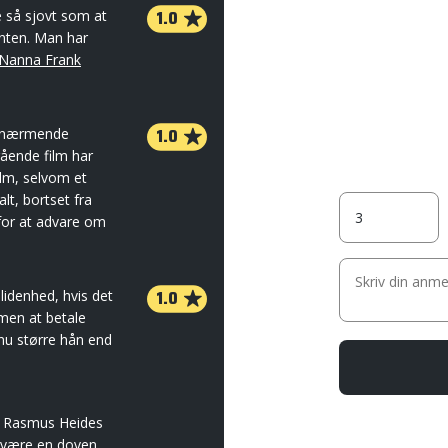
1.0
e så sjovt som at
anten. Man har
Nanna Frank
1.0
 fornærmende
ående film har
film, selvom et
lt, bortset fra
 for at advare om
1.0
idenhed, hvis det
men at betale
nu større hån end
de Rasmus Heides
t være en doven