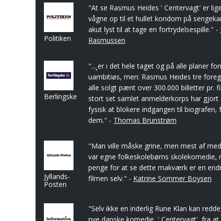
"At se Rasmus Heides ' Centervagt' er lig
vågne op til et hullet kondom på sengek
akut lyst til at tage en fortrydelsespille." -
Politiken
Rasmussen
"...¸er i det hele taget og på alle planer
uambitiøs, men: Rasmus Heides tre foreg
alle solgt pænt over 300.000 billetter pr. 
Berlingske
stort set samlet anmelderkorps har gjort a
fysisk at blokere indgangen til biografen,
dem." -
Thomas Brunstrøm
"Man ville måske grine, men mest af medl
var egne folkeskolebørns skolekomedie, 
penge for at se dette makværk er en end
Jyllands-
filmen selv." -
Katrine Sommer Boysen
Posten
"Selv ikke en inderlig Rune Klan kan red
nye danske komedie, ' Centervagt', fra a