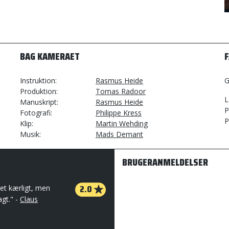
BAG KAMERAET
Instruktion
Rasmus Heide
G
Produktion
Tomas Radoor
L
Manuskript
Rasmus Heide
P
Fotografi
Philippe Kress
P
Klip
Martin Wehding
Musik
Mads Demant
BRUGERANMELDELSER
2.0
let kærligt, men
agt." -
Claus