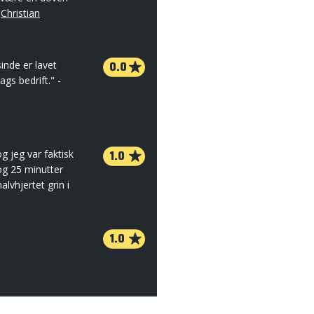
-
Christian
0.0
inde er lavet
gs bedrift." -
1.0
g jeg var faktisk
og 25 minutter
lvhjertet grin i
1.0