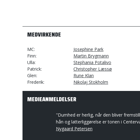
MEDVIRKENDE
MC
Josephine Park
Finn
Martin Brygmann
Ulla
Stephania Potalivo
Patrick
Christopher Læssø
Glen
Rune Klan
Frederik
Nikolaj Stokholm
MEDIEANMELDELSER
"Dumhed er herlig, når den bliver fremstil
hån og latterliggørelse er tonen i Centerv
Nygaard Petersen