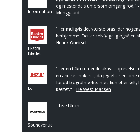
og mestendels umorsom omgang rod." 
Information
Monggaard
"...er muligvis det værste bras, der nogens
herhjemme. Det er selvfølgelig også en sla
Henrik Queitsch
Ekstra
Bladet
"...er en tåkrummende akavet oplevelse, o
en anelse chokeret, da jeg efter en time 
forlod biografmørket med kun et enkelt, ha
B.T.
bæltet." -
Fie West Madsen
-
Lise Ulrich
Soundvenue