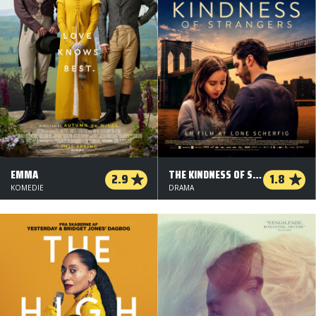
EMMA
THE KINDNESS OF STRANGERS
2.9
1.8
KOMEDIE
DRAMA