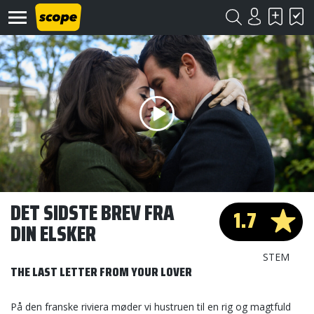
Om
Scope
Kontakt
DET SIDSTE BREV FRA
1.7
DIN ELSKER
©
Scope
2020
STEM
THE LAST LETTER FROM YOUR LOVER
På den franske riviera møder vi hustruen til en rig og magtfuld