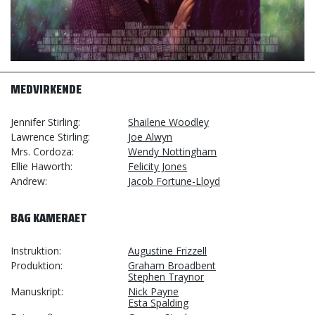
MEDVIRKENDE
Jennifer Stirling
Shailene Woodley
Lawrence Stirling
Joe Alwyn
Mrs. Cordoza
Wendy Nottingham
Ellie Haworth
Felicity Jones
Andrew
Jacob Fortune-Lloyd
BAG KAMERAET
Instruktion
Augustine Frizzell
Produktion
Graham Broadbent
Stephen Traynor
Manuskript
Nick Payne
Esta Spalding