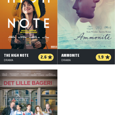
THE HIGH NOTE
AMMONITE
2.6
1.9
DRAMA
DRAMA