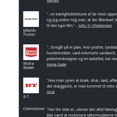
Iversen
"...en kærlighedshistorie af de mest sipp
og jeg undrer mig over, at der åbenbart s
til den type film." -
Johs. H. Christensen
Jyllands-
Posten
"...foregår på et plan, hvor prutter, tyndsk
hundetestikler, sæd-indsmurte sandwich,
pubertetsknepperi og en laskefed, bar røv 
Ekstra
Jonna Gade
Bladet
"Hvis man synes at bræk, druk, sæd, affør
det skæggeste, er man kommet til rette s
Grue
B.T.
Cinemazone
"Van the Man er, udover den altid fabelag
ikke værd at motionere lattermusklerne til