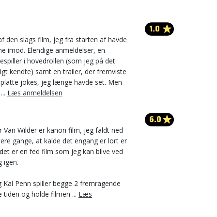
1.0
f den slags film, jeg fra starten af havde
 imod. Elendige anmeldelser, en
espiller i hovedrollen (som jeg på det
tigt kendte) samt en trailer, der fremviste
platte jokes, jeg længe havde set. Men
...
Læs anmeldelsen
6.0
 Van Wilder er kanon film, jeg faldt ned
flere gange, at kalde det engang er lort er
 det er en fed film som jeg kan blive ved
 igen.
 Kal Penn spiller begge 2 fremragende
 tiden og holde filmen ...
Læs