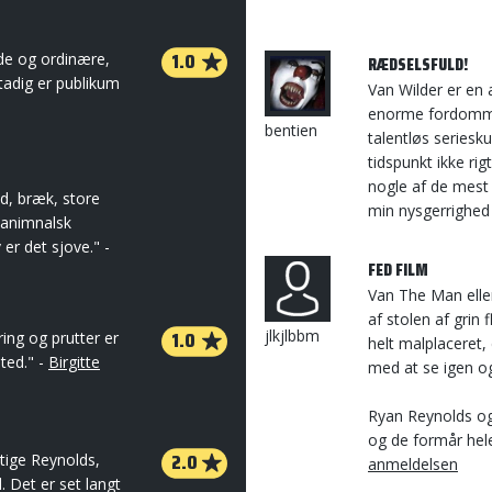
1.0
ede og ordinære,
RÆDSELSFULD!
tadig er publikum
Van Wilder er en a
enorme fordomme
bentien
talentløs seriesku
tidspunkt ikke rig
nogle af de mest 
id, bræk, store
min nysgerrighed 
 animnalsk
er det sjove." -
FED FILM
Van The Man eller
af stolen af grin 
1.0
jlkjlbbm
ing og prutter er
helt malplaceret,
ted." -
Birgitte
med at se igen og
Ryan Reynolds og
og de formår hele
2.0
tige Reynolds,
anmeldelsen
. Det er set langt