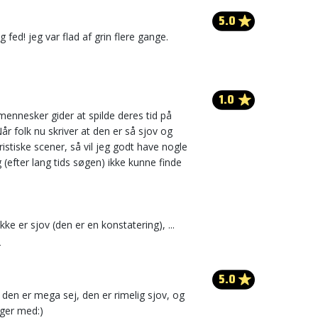
5.0
ig fed! jeg var flad af grin flere gange.
1.0
 mennesker gider at spilde deres tid på
r folk nu skriver at den er så sjov og
tiske scener, så vil jeg godt have nogle
 (efter lang tids søgen) ikke kunne finde
ikke er sjov (den er en konstatering), ...
n
5.0
k den er mega sej, den er rimelig sjov, og
iger med:)