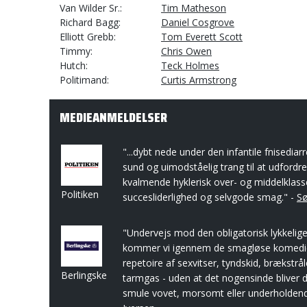
Van Wilder Sr.
Tim Matheson
Richard Bagg
Daniel Cosgrove
Elliott Grebb
Tom Everett Scott
Timmy
Chris Owen
Hutch
Teck Holmes
Politimand
Curtis Armstrong
MEDIEANMELDELSER
"...dybt nede under den infantile fnisediarr
sund og uimodståelig trang til at udfordre
kvalmende hyklerisk over- og middelklass
Politiken
succesliderlighed og selvgode smag." -
Sø
"Undervejs mod den obligatorisk lykkelige
kommer vi igennem de smagløse komedi
repetoire af sexvitser, tyndskid, brækstr
Berlingske
tarmgas - uden at det nogensinde bliver 
smule vovet, morsomt eller underholdend