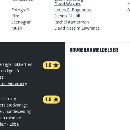
S
David Wagner
A
Fotografi
James R. Bagdonas
Klip
Dennis M. Hill
Scenografi
Rachel Kamerman
Musik
David Nessim Lawrence
BRUGERANMELDELSER
1.0
é ligger sikkert en
 en lige så
es
ren Vinterberg
1.0
 slutning
ers sædvanlige
åler, hundesæd og
den mindste
e." -
Ebbe