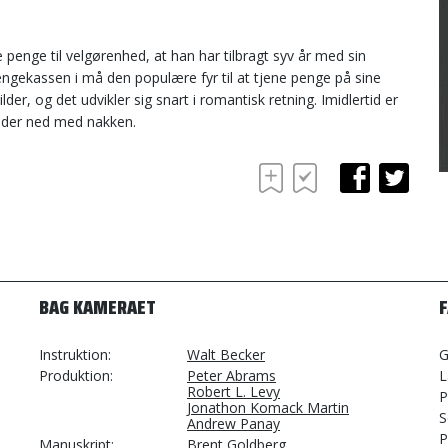
 penge til velgørenhed, at han har tilbragt syv år med sin
engekassen i må den populære fyr til at tjene penge på sine
lder, og det udvikler sig snart i romantisk retning. Imidlertid er
lder ned med nakken.
BAG KAMERAET
Instruktion
Walt Becker
G
Produktion
Peter Abrams
L
Robert L. Levy
P
Jonathon Komack Martin
S
Andrew Panay
P
Manuskript
Brent Goldberg