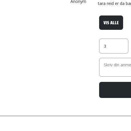
Anonym
tara reid er da b
VIS ALLE