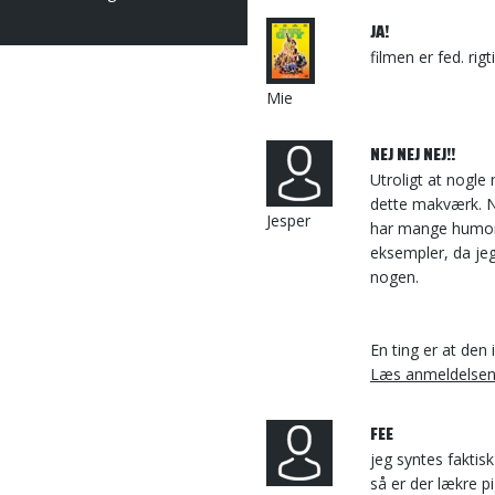
JA!
filmen er fed. rigt
Mie
NEJ NEJ NEJ!!
Utroligt at nogle
dette makværk. Nå
Jesper
har mange humoris
eksempler, da jeg
nogen.
En ting er at den 
Læs anmeldelse
FEE
jeg syntes faktis
så er der lækre p