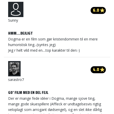
6.0
Sunny
HMM...DEJLIGT
Dogma er en film som gør kristendommen til en mere
humoristisk ting...(syntes jeg)
Jeg r helt vild med en....top karakter til den:-)
4.0
sarastro7
GO' FILM MED EN DEL FEJL
Der er mange fede idéer i Dogma, mange sjove ting,
mange gode skuespillere (Affleck er undtagelsesvis rigtig
veloplagt som arrogant dødsengel), og en slet ikke dårlig