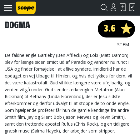
DOGMA
3.6
STEM
De faldne engle Bartleby (Ben Affleck) og Loki (Matt Damon)
blev for længe siden smidt ud af Paradis og vandrer nu rundt i
USA og finder fornøjelse i at aflive syndere. Imidlertid har de
Om
Scope
opdaget en vej tilbage til Himlen, og hvis det lykkes for dem, vil
det være katastrofalt: Gud vil ikke længere være ufejlbarlig, og
Kontakt
verden vil gå under. Gud sender ærkeenglen Metatron (Alan
Rickman) til Bethany (Linda Fiorentino), der er Jesu sidste
efterkommer og derfor udvalgt til at stoppe de to onde engle.
©
Scope
Som hjælpende profeter får hun de gamle kendinge fra andre
2020
Smith film, Jay og Silent Bob (Jason Mewes og Kevin Smith),
samt den trettende apostel Rufus (Chris Rock), og en tidligere
græsk muse (Salma Hayek), der arbejder som stripper.