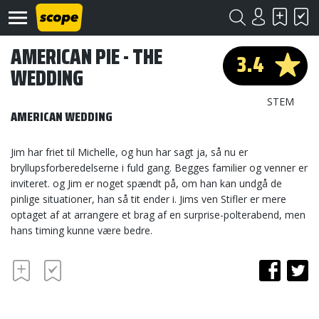
AMERICAN PIE - THE
3.4
WEDDING
STEM
AMERICAN WEDDING
Jim har friet til Michelle, og hun har sagt ja, så nu er
Om
bryllupsforberedelserne i fuld gang. Begges familier og venner er
Scope
inviteret. og Jim er noget spændt på, om han kan undgå de
pinlige situationer, han så tit ender i. Jims ven Stifler er mere
Kontakt
optaget af at arrangere et brag af en surprise-polterabend, men
hans timing kunne være bedre.
©
Scope
2020