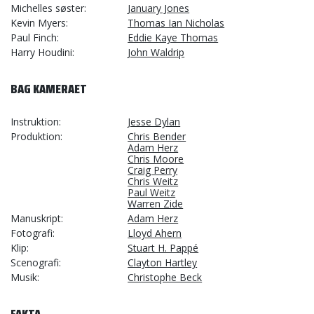
Michelles søster
January Jones
Kevin Myers
Thomas Ian Nicholas
Paul Finch
Eddie Kaye Thomas
Harry Houdini
John Waldrip
BAG KAMERAET
Instruktion
Jesse Dylan
Produktion
Chris Bender
Adam Herz
Chris Moore
Craig Perry
Chris Weitz
Paul Weitz
Warren Zide
Manuskript
Adam Herz
Fotografi
Lloyd Ahern
Klip
Stuart H. Pappé
Scenografi
Clayton Hartley
Musik
Christophe Beck