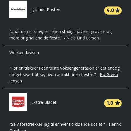
4.0
Jyllands-Posten
"...når den er sjov, er serien stadig sjovere, grovere og
mere original end de fleste." -
Niels Lind Larsen
Weekendavisen
"For en tilskuer i den triste voksengeneration er det endog
meget svært at se, hvori attraktionen består." -
Bo Green
Jensen
1.0
Ekstra Bladet
"Selv foretrækker jeg til enhver tid kløende udslet." -
Henrik
Queitsch