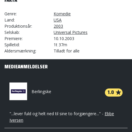
FAKTA
Genre
Komedie
Land
USA
Produktionsår
2003
Selskab
Universal Pictures
Premiere
10.10.2003
Spilletid
1t 37m
Aldersmærkning
Tilladt for alle
MEDIEANMELDELSER
1.0
Berlingske
"...lever fuld og helt ned til sine to forgængere..." -
Ebbe
Iversen