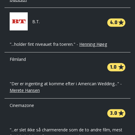
4.0
B.T.
"...holder fint niveauet fra toeren." -
Henning Høeg
Filmland
1.0
"Der er ingenting at komme efter i American Wedding..." -
Merete Hansen
Cinemazone
3.0
"...er slet ikke så charmerende som de to andre film, mest