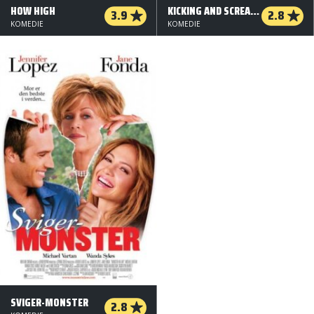
HOW HIGH
KICKING AND SCREAMING
3.9
2.8
KOMEDIE
KOMEDIE
SVIGER-MONSTER
2.8