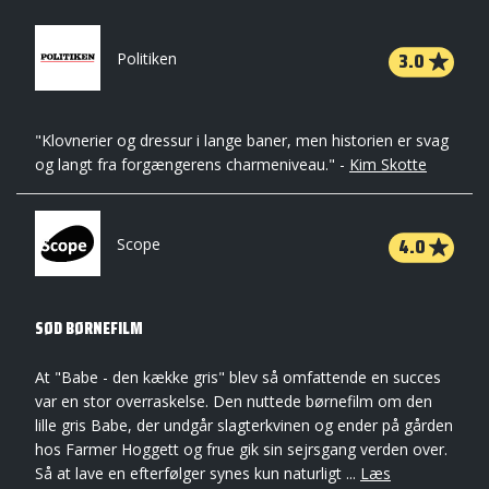
3.0
Politiken
"Klovnerier og dressur i lange baner, men historien er svag
og langt fra forgængerens charmeniveau." -
Kim Skotte
4.0
Scope
SØD BØRNEFILM
At "Babe - den kække gris" blev så omfattende en succes
var en stor overraskelse. Den nuttede børnefilm om den
lille gris Babe, der undgår slagterkvinen og ender på gården
hos Farmer Hoggett og frue gik sin sejrsgang verden over.
Så at lave en efterfølger synes kun naturligt ...
Læs