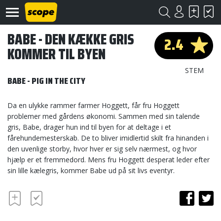
BABE - DEN KÆKKE GRIS
2.4
KOMMER TIL BYEN
STEM
BABE - PIG IN THE CITY
Da en ulykke rammer farmer Hoggett, får fru Hoggett
Om
problemer med gårdens økonomi. Sammen med sin talende
Scope
gris, Babe, drager hun ind til byen for at deltage i et
fårehundemesterskab. De to bliver imidlertid skilt fra hinanden i
Kontakt
den uvenlige storby, hvor hver er sig selv nærmest, og hvor
hjælp er et fremmedord. Mens fru Hoggett desperat leder efter
©
sin lille kælegris, kommer Babe ud på sit livs eventyr.
Scope
2020