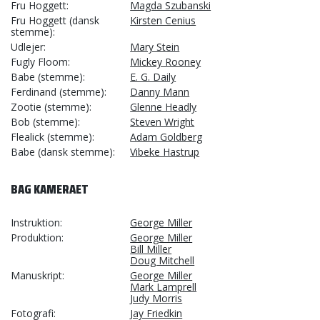
Fru Hoggett
Magda Szubanski
Fru Hoggett (dansk
Kirsten Cenius
stemme)
Udlejer
Mary Stein
Fugly Floom
Mickey Rooney
Babe (stemme)
E. G. Daily
Ferdinand (stemme)
Danny Mann
Zootie (stemme)
Glenne Headly
Bob (stemme)
Steven Wright
Flealick (stemme)
Adam Goldberg
Babe (dansk stemme)
Vibeke Hastrup
BAG KAMERAET
Instruktion
George Miller
Produktion
George Miller
Bill Miller
Doug Mitchell
Manuskript
George Miller
Mark Lamprell
Judy Morris
Fotografi
Jay Friedkin