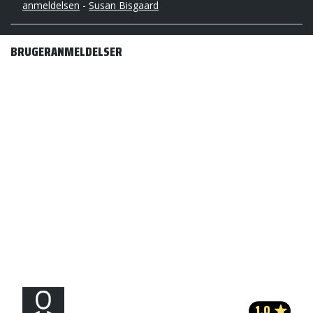
anmeldelsen
-
Susan Bisgaard
BRUGERANMELDELSER
1.0