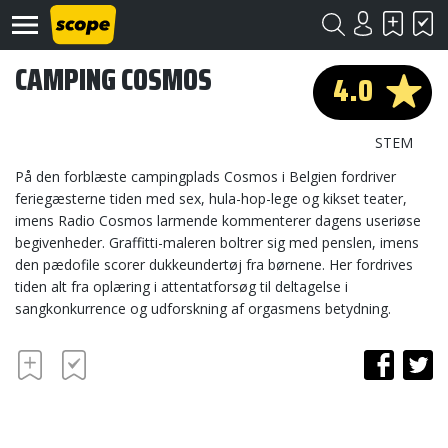
CAMPING COSMOS
4.0
STEM
På den forblæste campingplads Cosmos i Belgien fordriver
feriegæsterne tiden med sex, hula-hop-lege og kikset teater,
imens Radio Cosmos larmende kommenterer dagens useriøse
Om
Scope
begivenheder. Graffitti-maleren boltrer sig med penslen, imens
den pædofile scorer dukkeundertøj fra børnene. Her fordrives
Kontakt
tiden alt fra oplæring i attentatforsøg til deltagelse i
sangkonkurrence og udforskning af orgasmens betydning.
©
Scope
2020