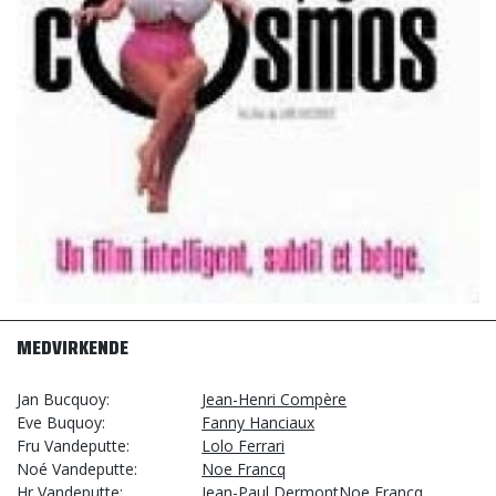
MEDVIRKENDE
Jan Bucquoy
Jean-Henri Compère
Eve Buquoy
Fanny Hanciaux
Fru Vandeputte
Lolo Ferrari
Noé Vandeputte
Noe Francq
Hr Vandeputte
Jean-Paul DermontNoe Francq