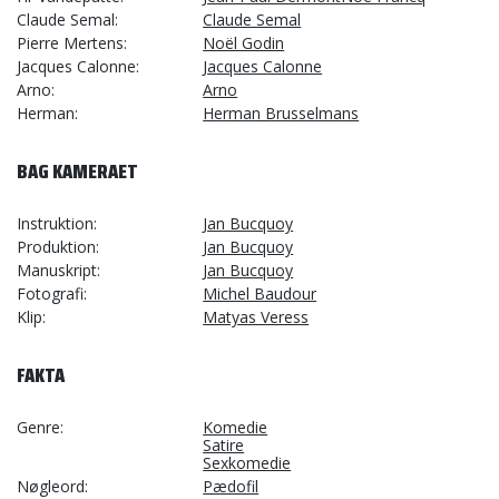
Claude Semal
Claude Semal
Pierre Mertens
Noël Godin
Jacques Calonne
Jacques Calonne
Arno
Arno
Herman
Herman Brusselmans
BAG KAMERAET
Instruktion
Jan Bucquoy
Produktion
Jan Bucquoy
Manuskript
Jan Bucquoy
Fotografi
Michel Baudour
Klip
Matyas Veress
FAKTA
Genre
Komedie
Satire
Sexkomedie
Nøgleord
Pædofil