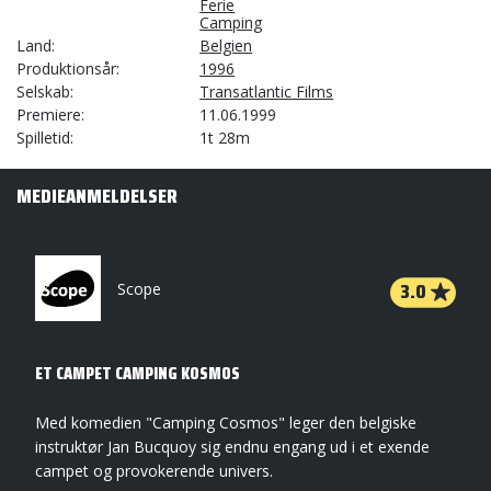
Ferie
Camping
Land
Belgien
Produktionsår
1996
Selskab
Transatlantic Films
Premiere
11.06.1999
Spilletid
1t 28m
MEDIEANMELDELSER
3.0
Scope
ET CAMPET CAMPING KOSMOS
Med komedien "Camping Cosmos" leger den belgiske
instruktør Jan Bucquoy sig endnu engang ud i et exende
campet og provokerende univers.