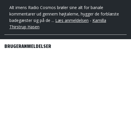
Alt imens Radio Cosmos brøler sine alt for banale
kommentarer ud gennem højtalerne, hygger de forblæste
badegæster sig på de ...
Læs anmeldelsen
-
Kamilla
Thirstrup Hasen
BRUGERANMELDELSER