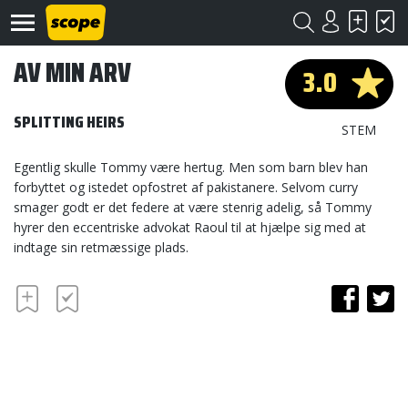
AV MIN ARV
3.0
SPLITTING HEIRS
STEM
Egentlig skulle Tommy være hertug. Men som barn blev han
forbyttet og istedet opfostret af pakistanere. Selvom curry
Om
smager godt er det federe at være stenrig adelig, så Tommy
Scope
hyrer den eccentriske advokat Raoul til at hjælpe sig med at
indtage sin retmæssige plads.
Kontakt
©
Scope
2020