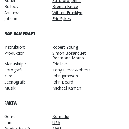
Butler
Stratford Johns
Bullock
Brenda Bruce
Andrews
William Franklyn
Jobson
Eric Sykes
BAG KAMERAET
Instruktion
Robert Young
Produktion
Simon Bosanquet
Redmond Morris
Manuskript
Eric Idle
Fotografi
Tony Pierce-Roberts
Klip
John Jympson
Scenografi
John Beard
Musik
Michael Kamen
FAKTA
Genre
Komedie
Land
USA
Produktionsår
1993