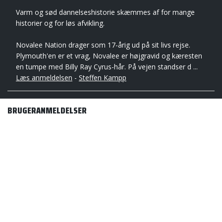
Varm og sød dannelseshistorie skæmmes af for mange
historier og for løs afvikling.
Novalee Nation drager som 17-årig ud på sit livs rejse.
Plymouth'en er et vrag, Novalee er højgravid og kæresten
en tumpe med Billy Ray Cyrus-hår. På vejen standser d ...
Læs anmeldelsen
-
Steffen Kampp
BRUGERANMELDELSER