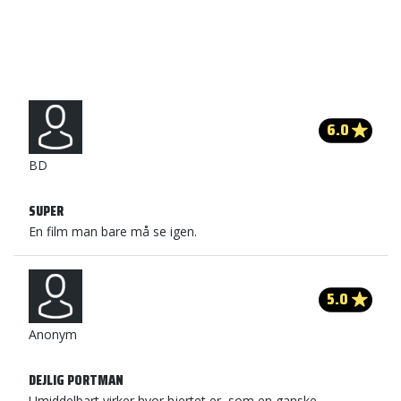
6.0
BD
SUPER
En film man bare må se igen.
5.0
Anonym
DEJLIG PORTMAN
Umiddelbart virker hvor hjertet er, som en ganske