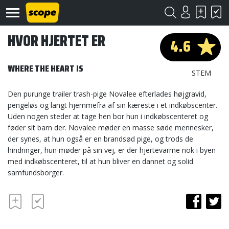
HVOR HJERTET ER
4.6
WHERE THE HEART IS
STEM
Den purunge trailer trash-pige Novalee efterlades højgravid,
pengeløs og langt hjemmefra af sin kæreste i et indkøbscenter.
Om
Uden nogen steder at tage hen bor hun i indkøbscenteret og
Scope
føder sit barn der. Novalee møder en masse søde mennesker,
der synes, at hun også er en brandsød pige, og trods de
Kontakt
hindringer, hun møder på sin vej, er der hjertevarme nok i byen
med indkøbscenteret, til at hun bliver en dannet og solid
©
samfundsborger.
Scope
2020