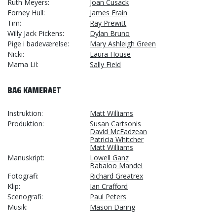
Ruth Meyers
Joan Cusack
Forney Hull
James Frain
Tim
Ray Prewitt
Willy Jack Pickens
Dylan Bruno
Pige i badeværelse
Mary Ashleigh Green
Nicki
Laura House
Mama Lil
Sally Field
BAG KAMERAET
Instruktion
Matt Williams
Produktion
Susan Cartsonis
David McFadzean
Patricia Whitcher
Matt Williams
Manuskript
Lowell Ganz
Babaloo Mandel
Fotografi
Richard Greatrex
Klip
Ian Crafford
Scenografi
Paul Peters
Musik
Mason Daring