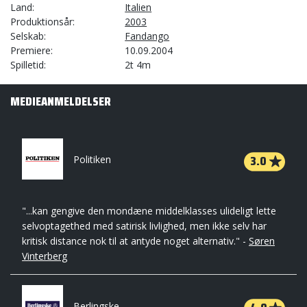
Land
Italien
Produktionsår
2003
Selskab
Fandango
Premiere
10.09.2004
Spilletid
2t 4m
MEDIEANMELDELSER
3.0
Politiken
"...kan gengive den mondæne middelklasses ulideligt lette
selvoptagethed med satirisk livlighed, men ikke selv har
kritisk distance nok til at antyde noget alternativ." -
Søren
Vinterberg
Berlingske