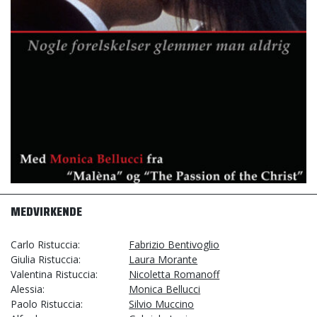
MEDVIRKENDE
Carlo Ristuccia
Fabrizio Bentivoglio
Giulia Ristuccia
Laura Morante
Valentina Ristuccia
Nicoletta Romanoff
Alessia
Monica Bellucci
Paolo Ristuccia
Silvio Muccino