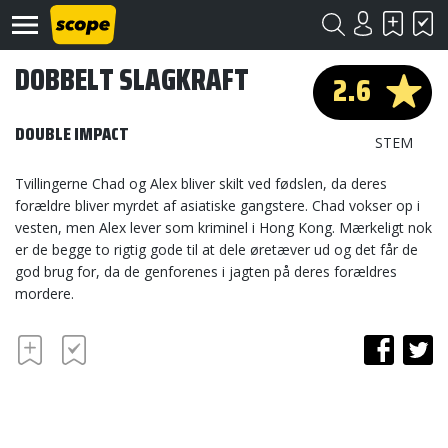
DOBBELT SLAGKRAFT
2.6
DOUBLE IMPACT
STEM
Tvillingerne Chad og Alex bliver skilt ved fødslen, da deres
forældre bliver myrdet af asiatiske gangstere. Chad vokser op i
Om
vesten, men Alex lever som kriminel i Hong Kong. Mærkeligt nok
Scope
er de begge to rigtig gode til at dele øretæver ud og det får de
god brug for, da de genforenes i jagten på deres forældres
Kontakt
mordere.
©
Scope
2020