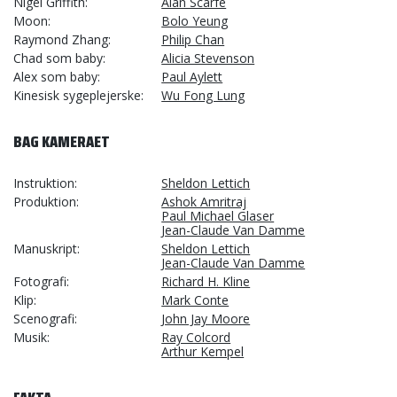
Nigel Griffith
Alan Scarfe
Moon
Bolo Yeung
Raymond Zhang
Philip Chan
Chad som baby
Alicia Stevenson
Alex som baby
Paul Aylett
Kinesisk sygeplejerske
Wu Fong Lung
BAG KAMERAET
Instruktion
Sheldon Lettich
Produktion
Ashok Amritraj
Paul Michael Glaser
Jean-Claude Van Damme
Manuskript
Sheldon Lettich
Jean-Claude Van Damme
Fotografi
Richard H. Kline
Klip
Mark Conte
Scenografi
John Jay Moore
Musik
Ray Colcord
Arthur Kempel