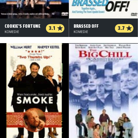
COOKIE'S FORTUNE
BRASSED OFF
3.1
3.7
KOMEDIE
KOMEDIE