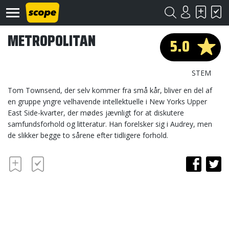
METROPOLITAN
5.0
STEM
Tom Townsend, der selv kommer fra små kår, bliver en del af
en gruppe yngre velhavende intellektuelle i New Yorks Upper
East Side-kvarter, der mødes jævnligt for at diskutere
Om
Scope
samfundsforhold og litteratur. Han forelsker sig i Audrey, men
de slikker begge to sårene efter tidligere forhold.
Kontakt
©
Scope
2020