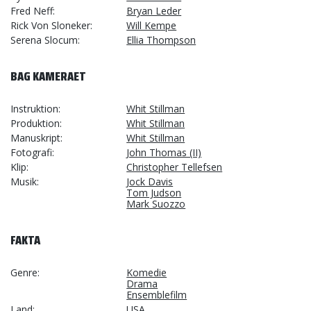
Fred Neff
Bryan Leder
Rick Von Sloneker
Will Kempe
Serena Slocum
Ellia Thompson
BAG KAMERAET
Instruktion
Whit Stillman
Produktion
Whit Stillman
Manuskript
Whit Stillman
Fotografi
John Thomas (II)
Klip
Christopher Tellefsen
Musik
Jock Davis
Tom Judson
Mark Suozzo
FAKTA
Genre
Komedie
Drama
Ensemblefilm
Land
USA