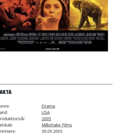
FAKTA
enre
Drama
and
USA
roduktionsår
2005
elskab
Milkshake Films
remiere
30.09.2005