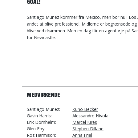
GOAL!
Santiago Munez kommer fra Mexico, men bor nu i Los An
andet at blive professionel. Midlerne er begrænsede og 
blive ved drømmen. Men en dag får en agent øje på San
for Newcastle.
MEDVIRKENDE
Santiago Munez
Kuno Becker
Gavin Harris
Alessandro Nivola
Erik Dornhelm
Marcel Iures
Glen Foy
Stephen Dillane
Roz Harmison
Anna Friel