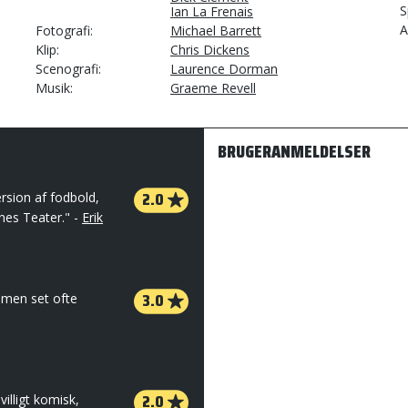
S
Ian La Frenais
A
Fotografi
Michael Barrett
Klip
Chris Dickens
Scenografi
Laurence Dorman
Musik
Graeme Revell
BRUGERANMELDELSER
2.0
ersion af fodbold,
es Teater." -
Erik
3.0
mmen set ofte
2.0
villigt komisk,