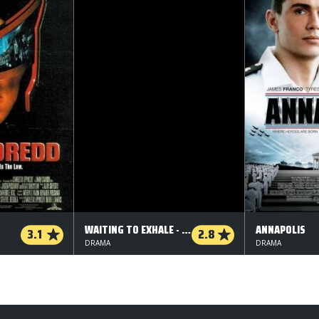
WAITING TO EXHALE - ÅNDENØD
ANNAPOLIS
3.1
2.8
DRAMA
DRAMA