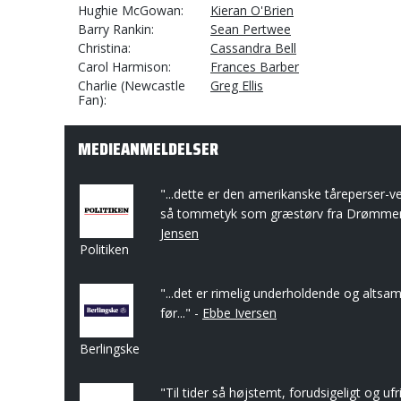
Hughie McGowan
Kieran O'Brien
Barry Rankin
Sean Pertwee
Christina
Cassandra Bell
Carol Harmison
Frances Barber
Charlie (Newcastle
Greg Ellis
Fan)
MEDIEANMELDELSER
"...dette er den amerikanske tåreperser-v
så tommetyk som græstørv fra Drømmen
Jensen
Politiken
"...det er rimelig underholdende og altsa
før..." -
Ebbe Iversen
Berlingske
"Til tider så højstemt, forudsigeligt og ufri