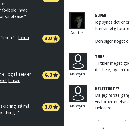
tore
r fodbold, hvad
SUPER.
or striptease." -
Jeg synes det er e
Kan virkelig fortr
Kaatiiie
3.0
i filmen." -
Jonna
Den siger noget om
TRUE
Til tider meget g
det hele, og en m
4.0
Anonym
r ej, og få selv en
ndt Jensen
HELECEROT !?
Da jeg første gang 
vis fornemmelse af
3.0
Anonym
nskildring, så må
Helecere...
ldning..." -