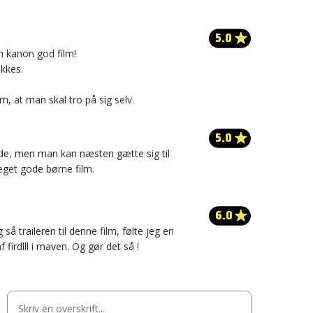
5.0
n kanon god film!
ækkes.
, at man skal tro på sig selv.
5.0
ode, men man kan næsten gætte sig til
eget gode børne film.
6.0
så traileren til denne film, følte jeg en
 firdlll i maven. Og gør det så !