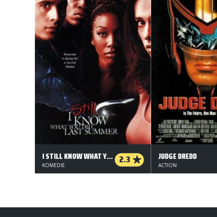
I STILL KNOW WHAT YOU DID LAST SUMMER
JUDGE DREDD
2.3
KOMEDIE
ACTION