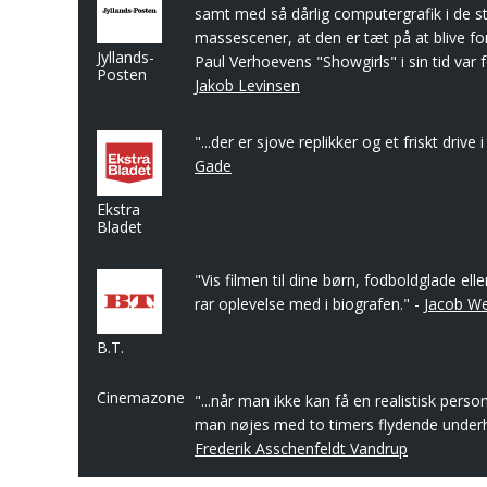
samt med så dårlig computergrafik i de s
massescener, at den er tæt på at blive fo
Jyllands-
Paul Verhoevens "Showgirls" i sin tid var f
Posten
Jakob Levinsen
"...der er sjove replikker og et friskt drive 
Gade
Ekstra
Bladet
"Vis filmen til dine børn, fodboldglade elle
rar oplevelse med i biografen." -
Jacob We
B.T.
Cinemazone
"...når man ikke kan få en realistisk perso
man nøjes med to timers flydende underho
Frederik Asschenfeldt Vandrup