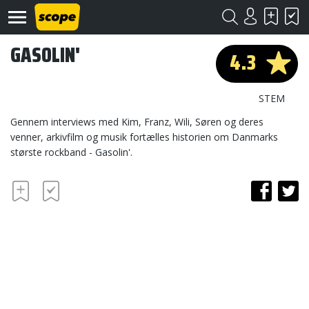
GASOLIN'
4.3
STEM
Gennem interviews med Kim, Franz, Wili, Søren og deres
venner, arkivfilm og musik fortælles historien om Danmarks
største rockband - Gasolin'.
Om
Scope
Kontakt
©
Scope
2020