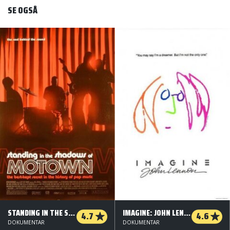
SE OGSÅ
STANDING IN THE SHADOWS OF MOTOWN
IMAGINE: JOHN LENNON
4.7
4.6
DOKUMENTAR
DOKUMENTAR