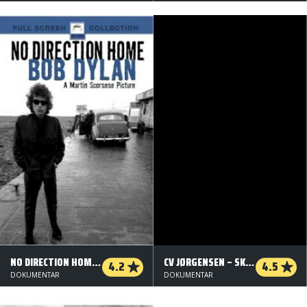
NO DIRECTION HOME: BOB DYLAN
CV JØRGENSEN – SKYGGER OG SKØNHED
4.2
4.5
DOKUMENTAR
DOKUMENTAR