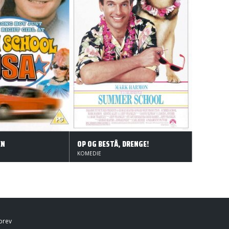
EN
OP OG BESTÅ, DRENGE!
KOMEDIE
brev