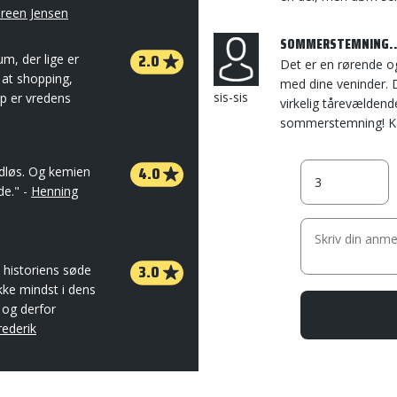
reen Jensen
SOMMERSTEMNING.
2.0
m, der lige er
Det er en rørende o
 at shopping,
med dine veninder. 
sis-sis
op er vredens
virkelig tårevælden
sommerstemning! Ka
4.0
idløs. Og kemien
de." -
Henning
3.0
i historiens søde
kke mindst i dens
 og derfor
rederik