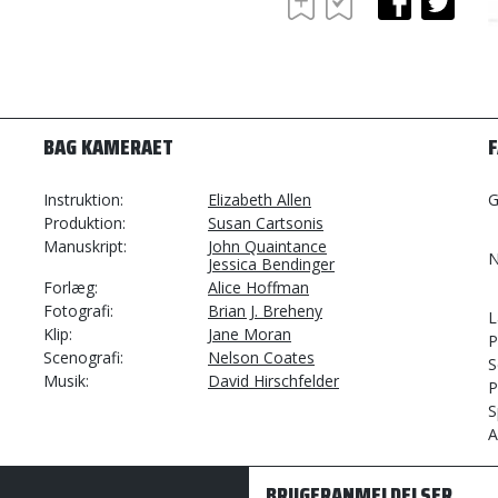
BAG KAMERAET
Instruktion
Elizabeth Allen
G
Produktion
Susan Cartsonis
Manuskript
John Quaintance
N
Jessica Bendinger
Forlæg
Alice Hoffman
Fotografi
Brian J. Breheny
L
Klip
Jane Moran
P
Scenografi
Nelson Coates
S
Musik
David Hirschfelder
P
S
A
BRUGERANMELDELSER