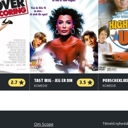
TAST MIG - JEG ER DIN
PORSCHEKLIK
2.7
3.5
KOMEDIE
KOMEDIE
Tilmeld nyheds
Om Scope