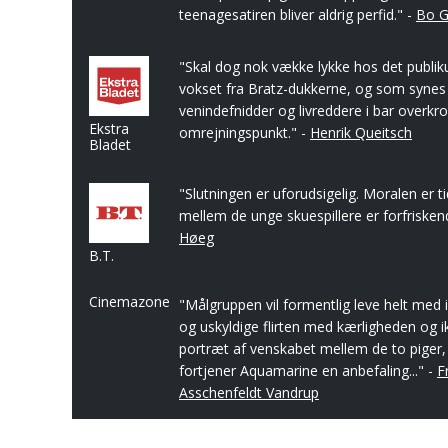
teenagesatiren bliver aldrig perfid." -
Bo G
"Skal dog nok vække lykke hos det publiku
vokset fra Bratz-dukkerne, og som synes
venindefnidder og livreddere i bar overkr
Ekstra
omrejningspunkt." -
Henrik Queitsch
Bladet
"Slutningen er uforudsigelig. Moralen er t
mellem de unge skuespillere er forfrisken
Høeg
B.T.
Cinemazone
"Målgruppen vil formentlig leve helt med 
og uskyldige flirten med kærligheden og i
portræt af venskabet mellem de to piger,
fortjener Aquamarine en anbefaling..." -
F
Asschenfeldt Vandrup