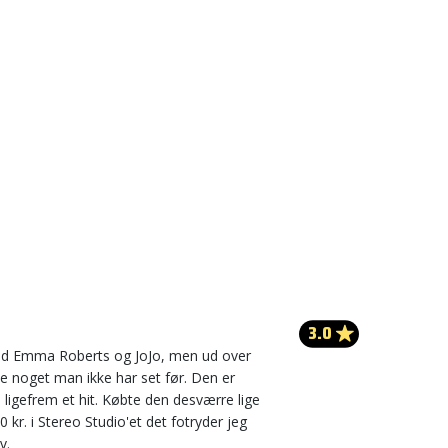
3.0
med Emma Roberts og JoJo, men ud over
ke noget man ikke har set før. Den er
 ligefrem et hit. Købte den desværre lige
 kr. i Stereo Studio'et det fotryder jeg
v.