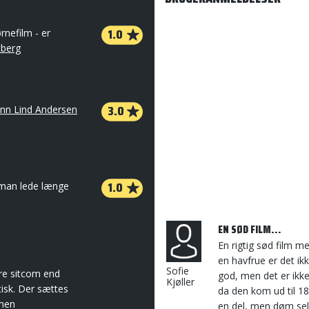
1.0
rnefilm - er
tberg
3.0
nn Lind Andersen
1.0
 man lede længe
EN SØD FILM...
En rigtig sød film 
en havfrue er det ik
Sofie
re sitcom end
god, men det er ikke
Kjøller
tisk. Der sættes
da den kom ud til 180
 men
en del, men døm sel