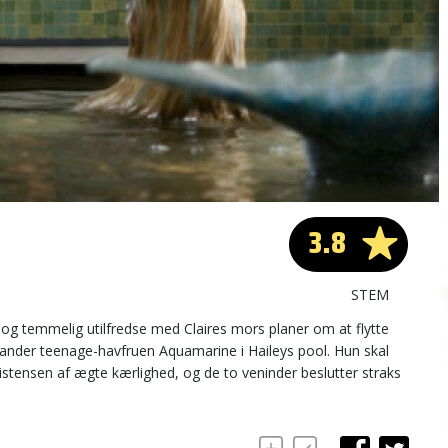
3.8
STEM
r og temmelig utilfredse med Claires mors planer om at flytte
trander teenage-havfruen Aquamarine i Haileys pool. Hun skal
istensen af ægte kærlighed, og de to veninder beslutter straks