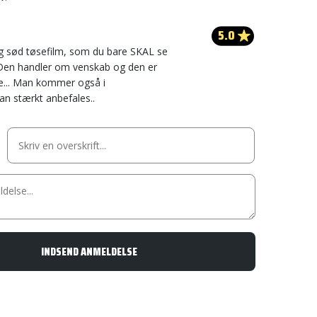
5.0
.
g sød tøsefilm, som du bare SKAL se
Den handler om venskab og den er
de... Man kommer også i
n stærkt anbefales..