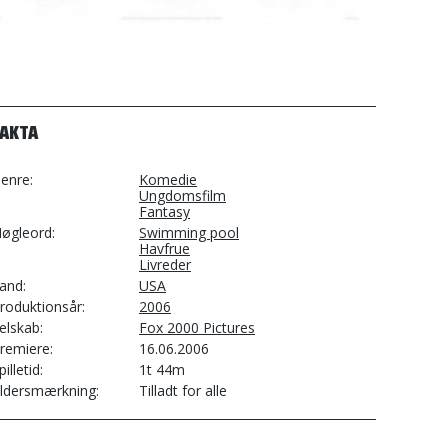
FAKTA
enre
Komedie
Ungdomsfilm
Fantasy
øgleord
Swimming pool
Havfrue
Livreder
and
USA
roduktionsår
2006
elskab
Fox 2000 Pictures
remiere
16.06.2006
pilletid
1t 44m
ldersmærkning
Tilladt for alle