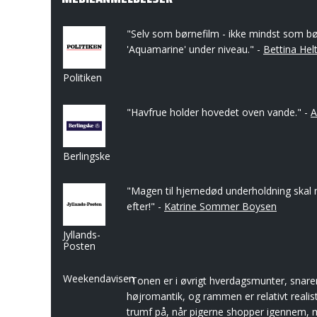
"Selv som børnefilm - ikke mindst som bø
'Aquamarine' under niveau." -
Bettina Hel
Politiken
"Havfrue holder hovedet oven vande." -
A
Berlingske
"Magen til hjernedød underholdning skal
efter!" -
Katrine Sommer Boysen
Jyllands-
Posten
Weekendavisen
"Tonen er i øvrigt hverdagsmunter, snare
højromantik, og rammen er relativt realis
trumf på, når pigerne shopper igennem,