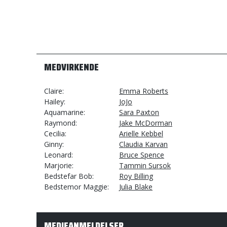
MEDVIRKENDE
Claire
Emma Roberts
Hailey
JoJo
Aquamarine
Sara Paxton
Raymond
Jake McDorman
Cecilia
Arielle Kebbel
Ginny
Claudia Karvan
Leonard
Bruce Spence
Marjorie
Tammin Sursok
Bedstefar Bob
Roy Billing
Bedstemor Maggie
Julia Blake
MEDIEANMELDELSER