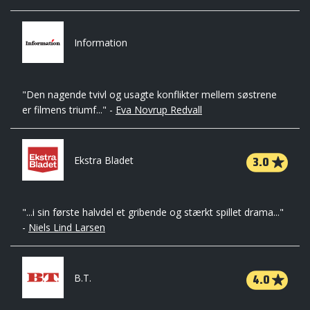
Information
"Den nagende tvivl og usagte konflikter mellem søstrene
er filmens triumf..." -
Eva Novrup Redvall
3.0
Ekstra Bladet
"...i sin første halvdel et gribende og stærkt spillet drama..."
-
Niels Lind Larsen
4.0
B.T.