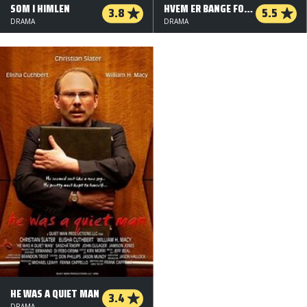
SOM I HIMLEN
HVEM ER BANGE FOR VIRGINIA WOOLF?
3.8
5.5
DRAMA
DRAMA
HE WAS A QUIET MAN
3.4
DRAMA