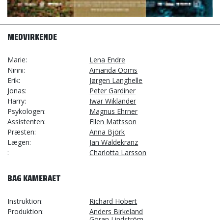
MEDVIRKENDE
Marie
Lena Endre
Ninni
Amanda Ooms
Erik
Jørgen Langhelle
Jonas
Peter Gardiner
Harry
Iwar Wiklander
Psykologen
Magnus Ehrner
Assistenten
Ellen Mattsson
Præsten
Anna Björk
Lægen
Jan Waldekranz
Charlotta Larsson
BAG KAMERAET
Instruktion
Richard Hobert
Produktion
Anders Birkeland
Göran Lindström