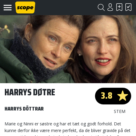
Om
Scope
Kontakt
HARRYS DØTRE
3.8
©
Scope
HARRYS DÖTTRAR
2020
STEM
Marie og Ninni er søstre og har et tæt og godt forhold. Det
kunne derfor ikke være mere perfekt, da de bliver gravide på det