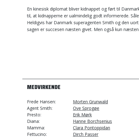
En kinesisk diplomat bliver kidnappet og ført til Danmar
til, at kidnapperne er ualmindelig godt informerede. Sål
Heldigvis har Danmark superagenten Smith og den uor
sagen er succesen næsten givet. Men også kun næsten
MEDVIRKENDE
Frede Hansen
Morten Grunwald
Agent Smith
Ove Sprogøe
Presto
Erik Mørk
Diana
Hanne Borchsenius
Mamma
Clara Pontoppidan
Fettucino
Dirch Passer