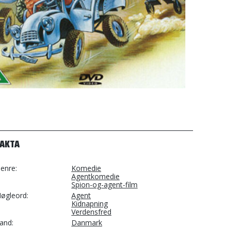
FAKTA
enre
Komedie
Agentkomedie
Spion-og-agent-film
øgleord
Agent
Kidnapning
Verdensfred
and
Danmark