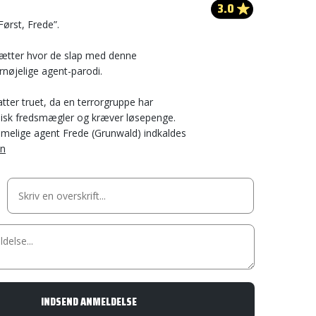
3.0
 Først, Frede”.
rsætter hvor de slap med denne
nøjelige agent-parodi.
tter truet, da en terrorgruppe har
sisk fredsmægler og kræver løsepenge.
mmelige agent Frede (Grunwald) indkaldes
en