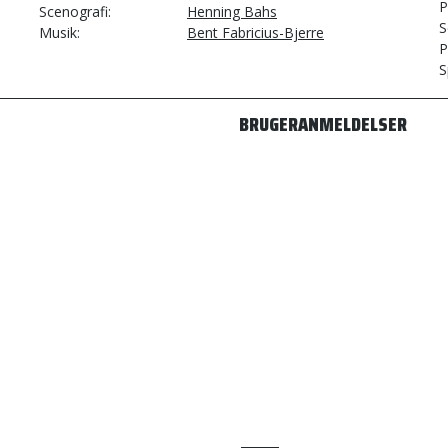
P
Scenografi
Henning Bahs
S
Musik
Bent Fabricius-Bjerre
P
S
BRUGERANMELDELSER