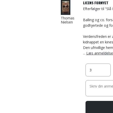
LICENS FORNYET
Efterfølger til “Slå
Thomas
Balling og co. fo
Nielsen
godhjertede og for
Verdensfreden er a
kidnappet en kine
Den ufrivillige he
...
Læs anmeldels