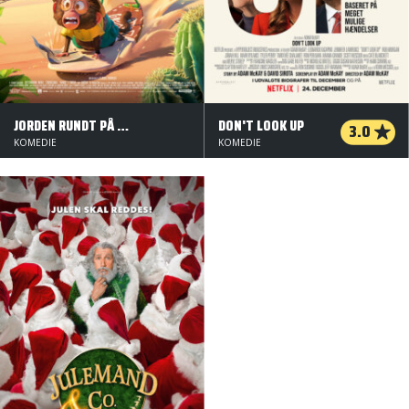
JORDEN RUNDT PÅ 80 DAGE
DON'T LOOK UP
3.0
KOMEDIE
KOMEDIE