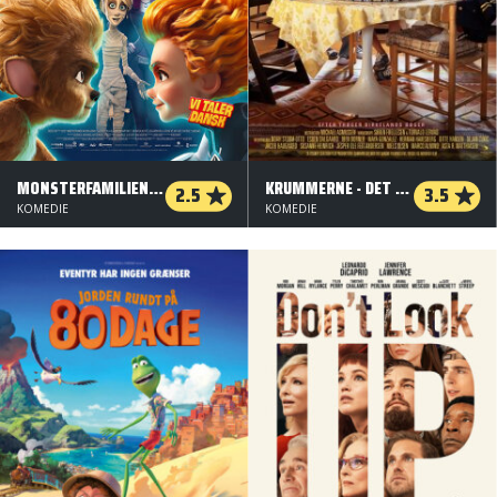
MONSTERFAMILIEN - DEN UPERFEKTE MISSION
KRUMMERNE - DET ER SVÆRT AT VÆRE 11 ÅR
2.5
3.5
KOMEDIE
KOMEDIE