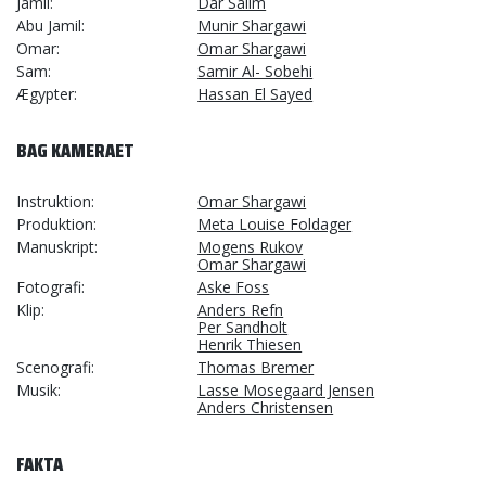
Jamil
Dar Salim
Abu Jamil
Munir Shargawi
Omar
Omar Shargawi
Sam
Samir Al- Sobehi
Ægypter
Hassan El Sayed
BAG KAMERAET
Instruktion
Omar Shargawi
Produktion
Meta Louise Foldager
Manuskript
Mogens Rukov
Omar Shargawi
Fotografi
Aske Foss
Klip
Anders Refn
Per Sandholt
Henrik Thiesen
Scenografi
Thomas Bremer
Musik
Lasse Mosegaard Jensen
Anders Christensen
FAKTA