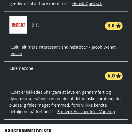
glæder os til at høre mere fra." -
Henrik Queitsch
3.0
B.T.
"...alt i alt mere interessant end helstøbt." -
Jacob Wendt
Jensen
Cinemazone
4.0
"...det er lykkedes Shargawi at lave en gennemført og
dynamisk øjenåbner om en del af det danske samfund, der
pludselig føles meget fremmed, fordi vi ikke kendte
detaljerne på forhånd." -
Frederik Asschenfeldt Vandrup
BRUGERANMELDELSER