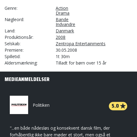
Genre
Action
Drama
Nøgleord
Bande
Indvandre
Land
Danmark
Produktionsår
2008
Selskab
Zentropa Entertainments
Premiere
30.05.2008
Spilletid
1t 30m
Aldersmærkning
Tilladt for børn over 15 år
MEDIEANMELDELSER
5.0
Politiken
"...en både nådesløs og konsekvent dansk film, der
forhåbentlig ikke bare møder et stort, men også et