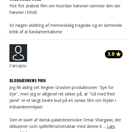
Flot flot arabisk film om hvordan hævnen rammer den der
hævner i tifold
En nøgen skildring af menneskelig tragedie og en larmende
kritik af al fundamentalisme
3.0
Carcajou
BLODHÆVNENS PRIS
Jeg fik aldrig set Regner Grasten-produktionen "Eye for
Eye", men jeg er alligevel ret sikker på, at "Gå med fred
Jamil" er et langt bedre bud på en seriøs film om fejder i
indvandrermiljøer.
Den er lavet af dansk-palæstinensiske Omar Shargawi, der
debuterer som spillefilmsinstruktør med denne b ...
Læs