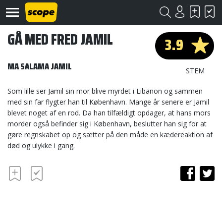
GÅ MED FRED JAMIL
3.9
MA SALAMA JAMIL
STEM
Som lille ser Jamil sin mor blive myrdet i Libanon og sammen
med sin far flygter han til København. Mange år senere er Jamil
Om
blevet noget af en rod. Da han tilfældigt opdager, at hans mors
Scope
morder også befinder sig i København, beslutter han sig for at
gøre regnskabet op og sætter på den måde en kædereaktion af
Kontakt
død og ulykke i gang.
©
Scope
2020