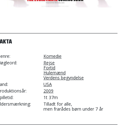
FAKTA
enre
Komedie
øgleord
Rejse
Fortid
Hulemænd
Verdens begyndelse
and
USA
roduktionsår
2009
pilletid
1t 37m
ldersmærkning
Tilladt for alle,
men frarådes børn under 7 år