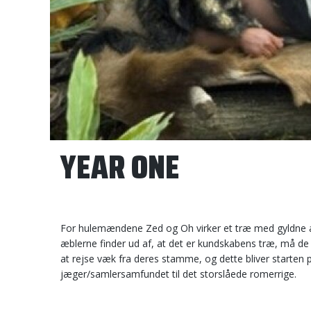
YEAR ONE
For hulemændene Zed og Oh virker et træ med gyldne æb
æblerne finder ud af, at det er kundskabens træ, må de se
at rejse væk fra deres stamme, og dette bliver starten
jæger/samlersamfundet til det storslåede romerrige.