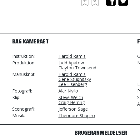
BAG KAMERAET
Instruktion
Harold Ramis
G
Produktion
Judd Apatow
N
Clayton Townsend
Manuskript
Harold Ramis
Gene Stupnitsky
Lee Eisenberg
L
Fotografi
Alar Kivilo
P
Klip
Steve Welch
S
Craig Herring
A
Scenografi
Jefferson Sage
Musik
Theodore Shapiro
BRUGERANMELDELSER