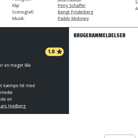
S
Klip
Perry Schaffer
A
Scenografi
Bengt Fröderberg
Musik
Paddy Moloney
BRUGERANMELDELSER
1.0
r en meget lille
 et kæmpe hit med
komedie
ede en
Lars Hvidberg