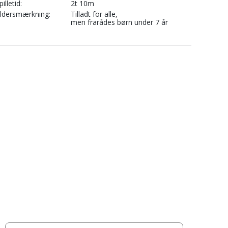
pilletid
2t 10m
ldersmærkning
Tilladt for alle,
men frarådes børn under 7 år