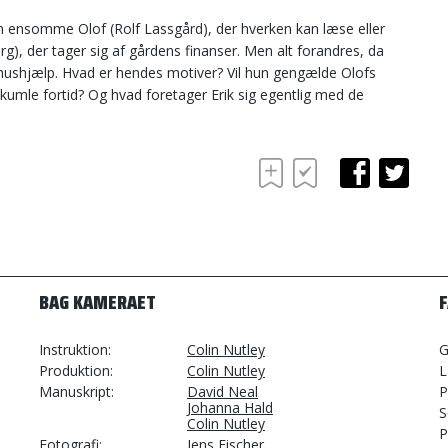
en ensomme Olof (Rolf Lassgård), der hverken kan læse eller
g), der tager sig af gårdens finanser. Men alt forandres, da
hushjælp. Hvad er hendes motiver? Vil hun gengælde Olofs
 skumle fortid? Og hvad foretager Erik sig egentlig med de
BAG KAMERAET
Instruktion
Colin Nutley
G
Produktion
Colin Nutley
L
Manuskript
David Neal
P
Johanna Hald
S
Colin Nutley
P
Fotografi
Jens Fischer