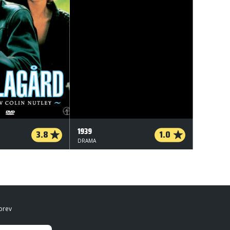
1939
3.8
1.0
DRAMA
brev