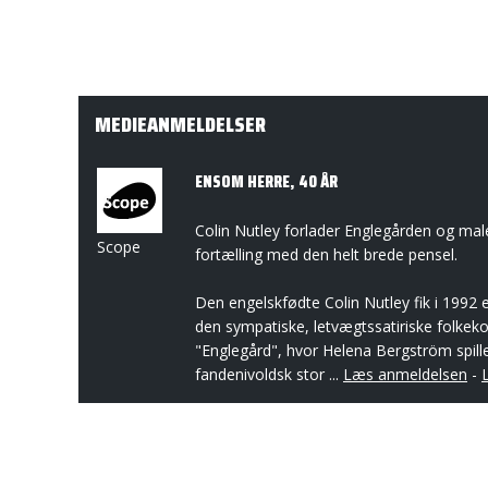
MEDIEANMELDELSER
ENSOM HERRE, 40 ÅR
Colin Nutley forlader Englegården og male
Scope
fortælling med den helt brede pensel.
Den engelskfødte Colin Nutley fik i 1992
den sympatiske, letvægtssatiriske folke
"Englegård", hvor Helena Bergström spill
fandenivoldsk stor ...
Læs anmeldelsen
-