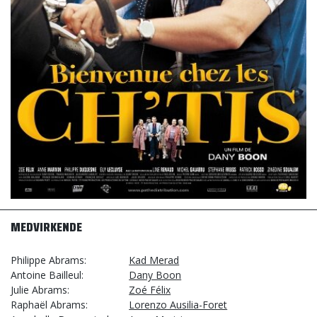
MEDVIRKENDE
Philippe Abrams
Kad Merad
Antoine Bailleul
Dany Boon
Julie Abrams
Zoé Félix
Raphaël Abrams
Lorenzo Ausilia-Foret