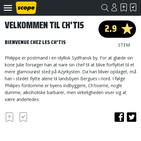
VELKOMMEN TIL CH'TIS
2.9
BIENVENUE CHEZ LES CH'TIS
STEM
Philippe er postmand i en idyllisk Sydfransk by. For at glæde sin
kone Julie forsøger han at nare sin chef til at blive forflyttet til et
Om
mere glamourøst sted på Azyrkysten. Da han bliver opdaget, må
Scope
han i stedet flytte alene til landsbyen Bergues i nord. I følge
Philipes fordomme er byens indbyggere, Ch'tiserne, nogle
Kontakt
dumme, alkoholiske barbarer, men virkeligheden viser sig at
være anderledes.
©
Scope
2020