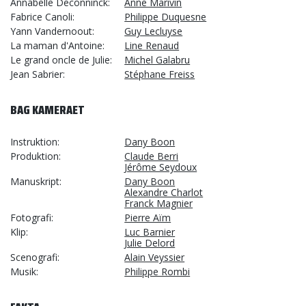
Annabelle Deconninck
Anne Marivin
Fabrice Canoli
Philippe Duquesne
Yann Vandernoout
Guy Lecluyse
La maman d'Antoine
Line Renaud
Le grand oncle de Julie
Michel Galabru
Jean Sabrier
Stéphane Freiss
BAG KAMERAET
Instruktion
Dany Boon
Produktion
Claude Berri
Jérôme Seydoux
Manuskript
Dany Boon
Alexandre Charlot
Franck Magnier
Fotografi
Pierre Aïm
Klip
Luc Barnier
Julie Delord
Scenografi
Alain Veyssier
Musik
Philippe Rombi