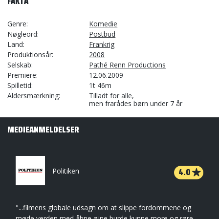
FAKTA
Genre
Komedie
Nøgleord
Postbud
Land
Frankrig
Produktionsår
2008
Selskab
Pathé Renn Productions
Premiere
12.06.2009
Spilletid
1t 46m
Aldersmærkning
Tilladt for alle,
men frarådes børn under 7 år
MEDIEANMELDELSER
4.0
Politiken
"...filmens globale udsagn om at slippe fordommene og
møde verden med åbne øjne burde kunne more og røre