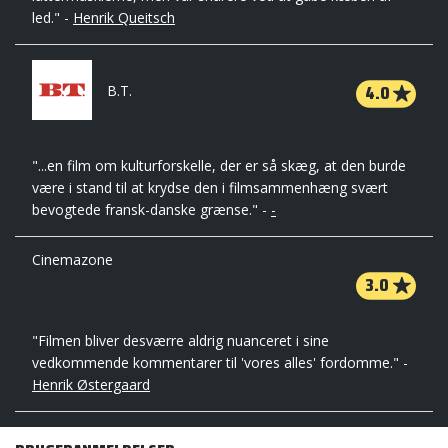
led." -
Henrik Queitsch
4.0
B.T.
"...en film om kulturforskelle, der er så skæg, at den burde
være i stand til at krydse den i filmsammenhæng svært
bevogtede fransk-danske grænse." -
-
Cinemazone
3.0
"Filmen bliver desværre aldrig nuanceret i sine
vedkommende kommentarer til 'vores alles' fordomme." -
Henrik Østergaard