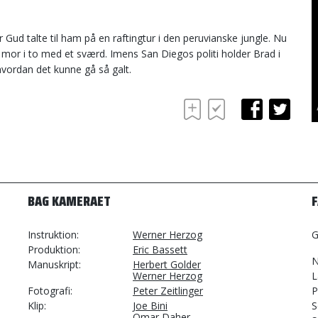
er Gud talte til ham på en raftingtur i den peruvianske jungle. Nu
in mor i to med et sværd. Imens San Diegos politi holder Brad i
hvordan det kunne gå så galt.
BAG KAMERAET
Instruktion
Werner Herzog
G
Produktion
Eric Bassett
N
Manuskript
Herbert Golder
Werner Herzog
L
Fotografi
Peter Zeitlinger
P
Klip
Joe Bini
S
Omar Daher