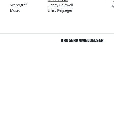
S
Scenografi
Danny Caldwell
A
Musik
Ernst Reijseger
BRUGERANMELDELSER