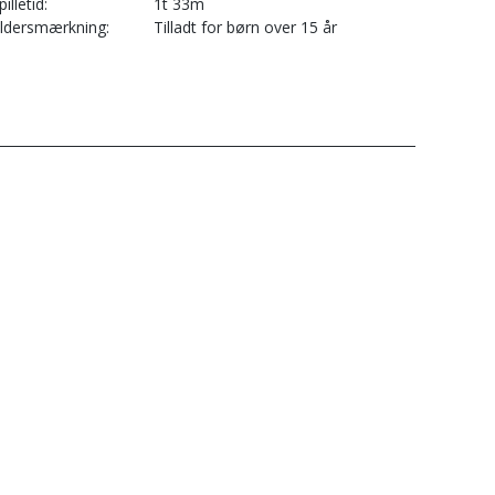
pilletid
1t 33m
ldersmærkning
Tilladt for børn over 15 år