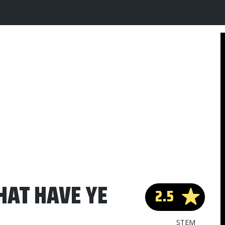
HAT HAVE YE
2.5
STEM