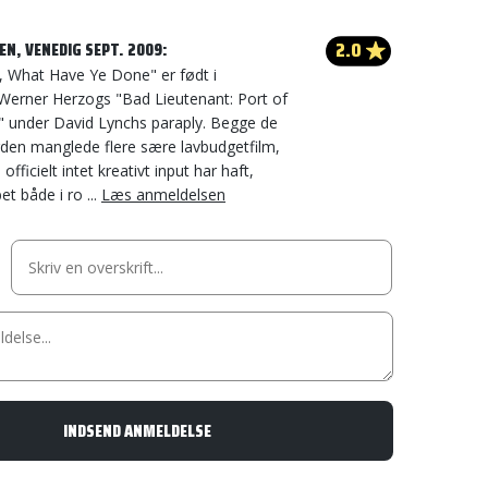
2.0
N, VENEDIG SEPT. 2009:
 What Have Ye Done" er født i
Werner Herzogs "Bad Lieutenant: Port of
" under David Lynchs paraply. Begge de
rden manglede flere sære lavbudgetfilm,
fficielt intet kreativt input har haft,
t både i ro ...
Læs anmeldelsen