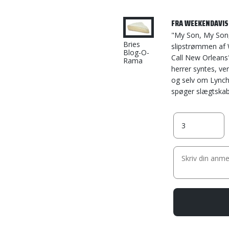
FRA WEEKENDAVISE
"My Son, My Son,
Bries
slipstrømmen af 
Blog-O-
Call New Orleans
Rama
herrer syntes, ve
og selv om Lynch o
spøger slægtskabe