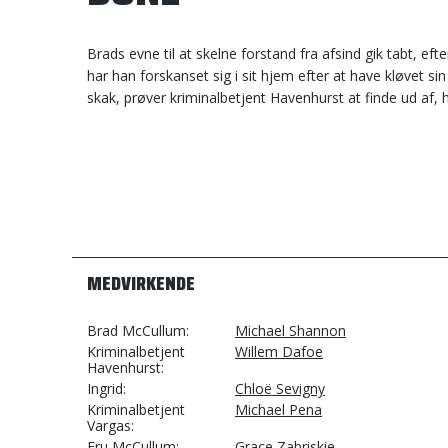
Brads evne til at skelne forstand fra afsind gik tabt, eft
har han forskanset sig i sit hjem efter at have kløvet s
skak, prøver kriminalbetjent Havenhurst at finde ud af, 
MEDVIRKENDE
Brad McCullum
Michael Shannon
Kriminalbetjent
Willem Dafoe
Havenhurst
Ingrid
Chloë Sevigny
Kriminalbetjent
Michael Pena
Vargas
Fru McCullum
Grace Zabriskie