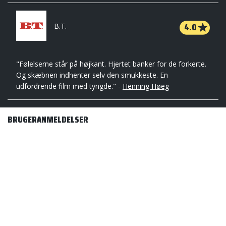
4.0
B.T.
"Følelserne står på højkant. Hjertet banker for de forkerte.
Og skæbnen indhenter selv den smukkeste. En
udfordrende film med tyngde." -
Henning Høeg
BRUGERANMELDELSER