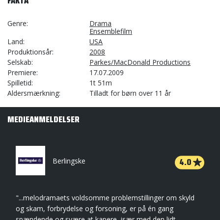
FAKTA
Genre
Drama
Ensemblefilm
Land
USA
Produktionsår
2008
Selskab
Parkes/MacDonald Productions
Premiere
17.07.2009
Spilletid
1t 51m
Aldersmærkning
Tilladt for børn over 11 år
MEDIEANMELDELSER
4.0
Berlingske
"...melodramaets voldsomme problemstillinger om skyld
og skam, forbrydelse og forsoning, er på én gang
spændende og svære at kapere, især med den lidt