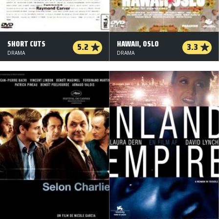
SHORT CUTS
HAWAII, OSLO
5.2
3.3
DRAMA
DRAMA