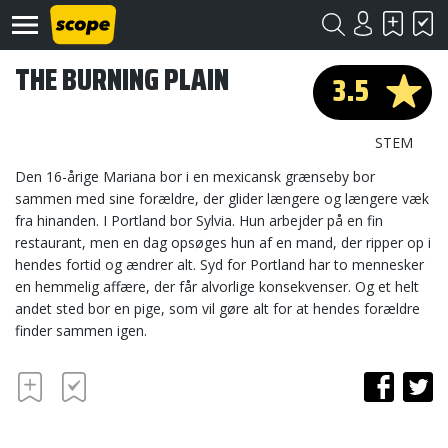
THE BURNING PLAIN
3.5
STEM
Den 16-årige Mariana bor i en mexicansk grænseby bor
sammen med sine forældre, der glider længere og længere væk
fra hinanden. I Portland bor Sylvia. Hun arbejder på en fin
Om
Scope
restaurant, men en dag opsøges hun af en mand, der ripper op i
hendes fortid og ændrer alt. Syd for Portland har to mennesker
Kontakt
en hemmelig affære, der får alvorlige konsekvenser. Og et helt
andet sted bor en pige, som vil gøre alt for at hendes forældre
finder sammen igen.
©
Scope
2020