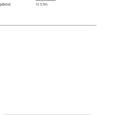
pilletid
1t 57m