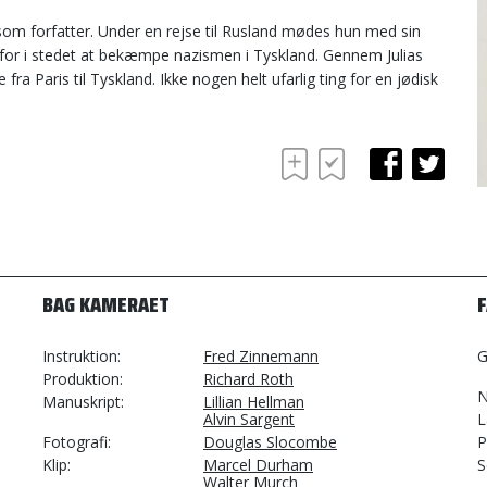
st som forfatter. Under en rejse til Rusland mødes hun med sin
en for i stedet at bekæmpe nazismen i Tyskland. Gennem Julias
ra Paris til Tyskland. Ikke nogen helt ufarlig ting for en jødisk
BAG KAMERAET
Instruktion
Fred Zinnemann
G
Produktion
Richard Roth
N
Manuskript
Lillian Hellman
Alvin Sargent
L
Fotografi
Douglas Slocombe
P
Klip
Marcel Durham
S
Walter Murch