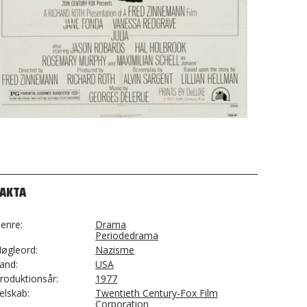
FAKTA
enre
Drama
Periodedrama
øgleord
Nazisme
and
USA
roduktionsår
1977
elskab
Twentieth Century-Fox Film
Corporation