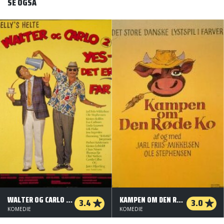
SE OGSÅ
WALTER OG CARLO (2) - YES, DET ER FAR
KAMPEN OM DEN RØDE KO
3.4
3.0
KOMEDIE
KOMEDIE