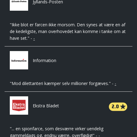
Jyllands-Posten
"Ikke blot er farcen ikke morsom. Den synes at være en af
de kedeligste, man overhovedet kan komme i tanke om at
have set." -
-
Information
"Mod dilettanteri kæmper selv millioner forgæves." -
-
2.0
Ekstra Bladet
"... en spionfarce, som desværre virker uendelig
gammeldags og, endnu værre, overflødig!" -
-