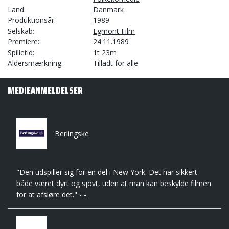
Land
Danmark
Produktionsår
1989
Selskab
Egmont Film
Premiere
24.11.1989
Spilletid
1t 23m
Aldersmærkning
Tilladt for alle
MEDIEANMELDELSER
Berlingske
"Den udspiller sig for en del i New York. Det har sikkert
både været dyrt og sjovt, uden at man kan beskylde filmen
for at afsløre det." -
-