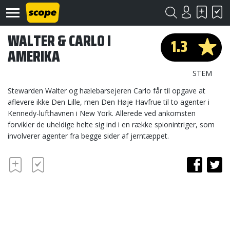
WALTER & CARLO I
1.3
AMERIKA
STEM
Stewarden Walter og hælebarsejeren Carlo får til opgave at
aflevere ikke Den Lille, men Den Høje Havfrue til to agenter i
Kennedy-lufthavnen i New York. Allerede ved ankomsten
Om
Scope
forvikler de uheldige helte sig ind i en række spionintriger, som
involverer agenter fra begge sider af jerntæppet.
Kontakt
©
Scope
2020