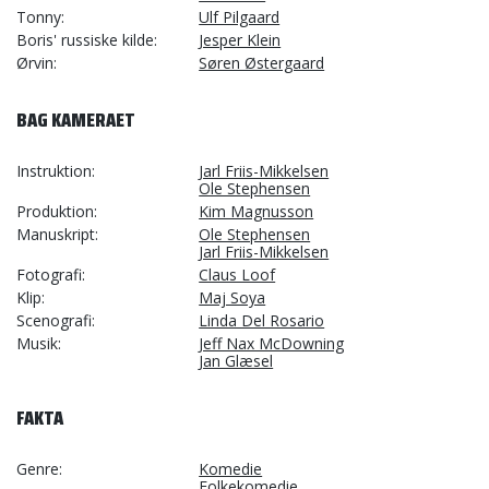
Tonny
Ulf Pilgaard
Boris' russiske kilde
Jesper Klein
Ørvin
Søren Østergaard
BAG KAMERAET
Instruktion
Jarl Friis-Mikkelsen
Ole Stephensen
Produktion
Kim Magnusson
Manuskript
Ole Stephensen
Jarl Friis-Mikkelsen
Fotografi
Claus Loof
Klip
Maj Soya
Scenografi
Linda Del Rosario
Musik
Jeff Nax McDowning
Jan Glæsel
FAKTA
Genre
Komedie
Folkekomedie