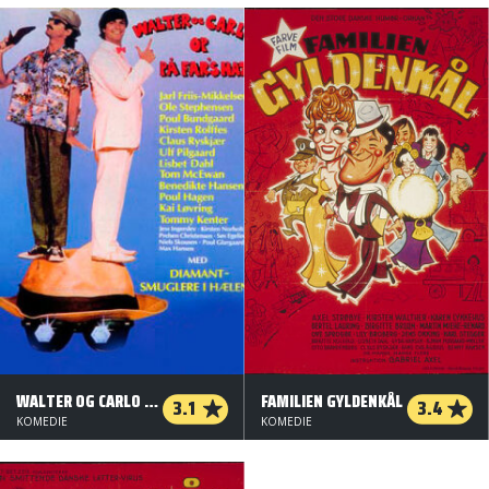
WALTER OG CARLO - OP PÅ FARS HAT
FAMILIEN GYLDENKÅL
3.1
3.4
KOMEDIE
KOMEDIE