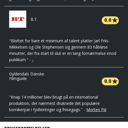
0.0
B.T.
"Blottet for bare et minimum af talent platter Jarl Friis-
Mikkelsen og Ole Stephensen sig gennem 83 håbløse
minutter, der fra start til slut er en lang fornærmelse imod
publikum." -
-
Gyldendals Danske
Filmguide
0.0
"Knap 14 millioner blev brugt på en international
produktion, der nærmest druknede det populære
komikerpar i fjolleintriger og fnisegags." -
Morten Piil