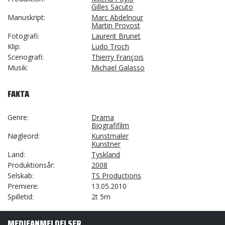
Gilles Sacuto
Manuskript
Marc Abdelnour
Martin Provost
Fotografi
Laurent Brunet
Klip
Ludo Troch
Scenografi
Thierry François
Musik
Michael Galasso
FAKTA
Genre
Drama
Biografifilm
Nøgleord
Kunstmaler
Kunstner
Land
Tyskland
Produktionsår
2008
Selskab
TS Productions
Premiere
13.05.2010
Spilletid
2t 5m
MEDIEANMELDELSER