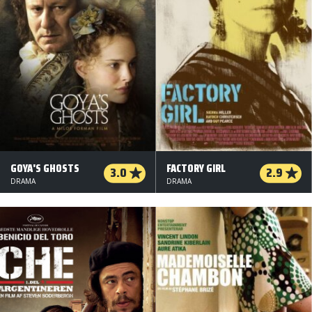
GOYA'S GHOSTS
FACTORY GIRL
3.0
2.9
DRAMA
DRAMA