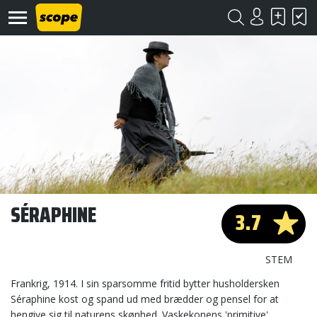
Om
Scope
Kontakt
SÉRAPHINE
3.7
©
Scope
2020
STEM
Frankrig, 1914. I sin sparsomme fritid bytter husholdersken
Séraphine kost og spand ud med brædder og pensel for at
hengive sig til naturens skønhed. Vaskekonens 'primitive'