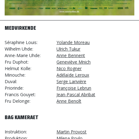
MEDVIRKENDE
Séraphine Louis
Yolande Moreau
Wilhelm Uhde
Ulrich Tukur
Anne-Marie Uhde
Anne Bennent
Fru Duphot
Geneviève Mnich
Helmut Kolle
Nico Rogner
Minouche
Adélaïde Leroux
Duval
Serge Larivière
Priorinde
Françoise Lebrun
Francis Gouyet
Jean-Pascal Abribat
Fru Delonge
Anne Benoît
BAG KAMERAET
Instruktion
Martin Provost
Produktion
Milena Poylo