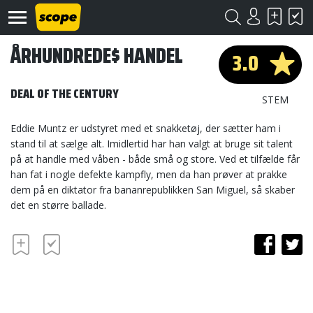
ÅRHUNDREDE$ HANDEL
3.0
DEAL OF THE CENTURY
STEM
Eddie Muntz er udstyret med et snakketøj, der sætter ham i
stand til at sælge alt. Imidlertid har han valgt at bruge sit talent
Om
på at handle med våben - både små og store. Ved et tilfælde får
Scope
han fat i nogle defekte kampfly, men da han prøver at prakke
dem på en diktator fra bananrepublikken San Miguel, så skaber
Kontakt
det en større ballade.
©
Scope
2020