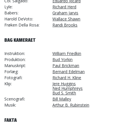
Col. Salgado
Eduardo Ricard
Lyle
Richard Herd
Babers
Graham Jarvis
Harold DeVoto
Wallace Shawn
Frøken Della Rosa
Randi Brooks
BAG KAMERAET
Instruktion
William Friedkin
Produktion
Bud Yorkin
Manuskript
Paul Brickman
Forlæg
Bernard Edelman
Fotografi
Richard H. Kline
Klip
Jere Huggins
Ned Humphreys
Bud S. Smith
Scenografi
Bill Malley
Musik
Arthur B. Rubinstein
FAKTA