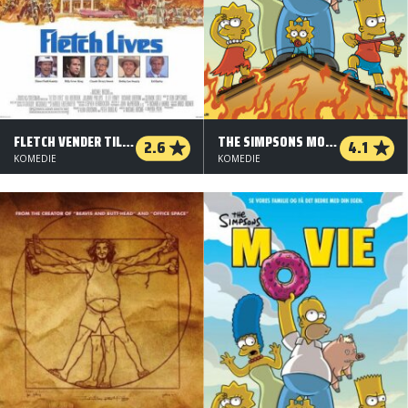
FLETCH VENDER TILBAGE
THE SIMPSONS MOVIE (ORG. VERSION)
2.6
4.1
KOMEDIE
KOMEDIE