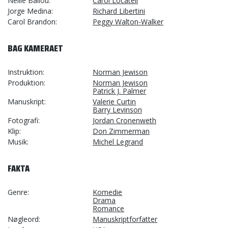
Nellie Ballou
Carol Locatell
Jorge Medina
Richard Libertini
Carol Brandon
Peggy Walton-Walker
BAG KAMERAET
Instruktion
Norman Jewison
Produktion
Norman Jewison
Patrick J. Palmer
Manuskript
Valerie Curtin
Barry Levinson
Fotografi
Jordan Cronenweth
Klip
Don Zimmerman
Musik
Michel Legrand
FAKTA
Genre
Komedie
Drama
Romance
Nøgleord
Manuskriptforfatter