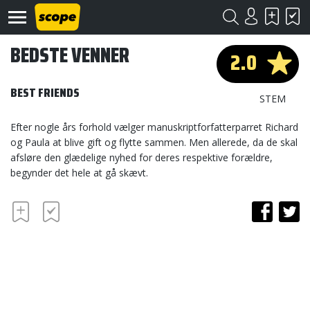
BEDSTE VENNER
2.0
BEST FRIENDS
STEM
Efter nogle års forhold vælger manuskriptforfatterparret Richard
og Paula at blive gift og flytte sammen. Men allerede, da de skal
Om
afsløre den glædelige nyhed for deres respektive forældre,
Scope
begynder det hele at gå skævt.
Kontakt
©
Scope
2020