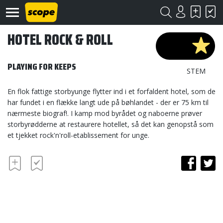
HOTEL ROCK & ROLL
PLAYING FOR KEEPS
STEM
En flok fattige storbyunge flytter ind i et forfaldent hotel, som de
har fundet i en flække langt ude på bøhlandet - der er 75 km til
Om
nærmeste biograf!. I kamp mod byrådet og naboerne prøver
Scope
storbyrødderne at restaurere hotellet, så det kan genopstå som
et tjekket rock'n'roll-etablissement for unge.
Kontakt
©
Scope
2020