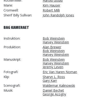
Rockerfeller
Harold Gould
Marie
Kim Hauser
Cromwell
Robert Milli
Sherif Billy Sullivan
John Randolph Jones
BAG KAMERAET
Instruktion
Bob Weinstein
Harvey Weinstein
Produktion
Alan Brewer
Bob Weinstein
Harvey Weinstein
Manuskript
Bob Weinstein
Harvey Weinstein
Jeremy Leven
Fotografi
Eric Van Haren Noman
Klip
Sharyn L. Ross
Gary Karr
Scenografi
Waldemar Kalinowski
Musik
Daniel Bechet
George Acogny