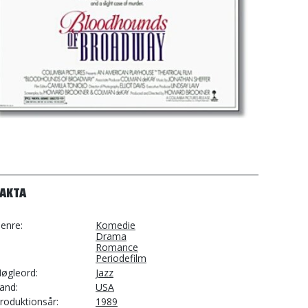
FAKTA
enre
Komedie
Drama
Romance
Periodefilm
øgleord
Jazz
and
USA
roduktionsår
1989