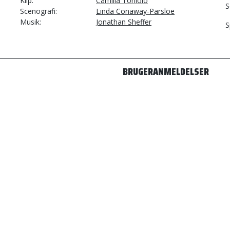
Klip
Camilla Toniolo
S
Scenografi
Linda Conaway-Parsloe
Musik
Jonathan Sheffer
S
BRUGERANMELDELSER