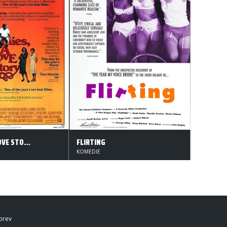
ENEMIES - A LOVE STORY. EN HISTORIE OM KÆRLIGHED
FLIRTING
KOMEDIE
brev