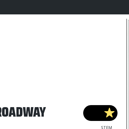
BROADWAY
STEM